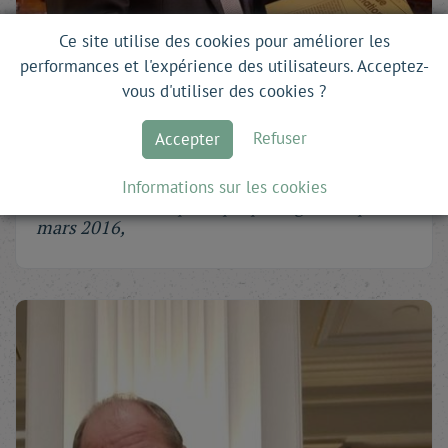
Ce site utilise des cookies pour améliorer les
performances et l'expérience des utilisateurs. Acceptez-
vous d'utiliser des cookies ?
Refuser
Accepter
Marcelo Rebelo de Sousa
Informations sur les cookies
Président de la République portugaise depuis
mars 2016,