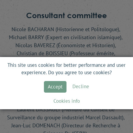
Consultant committee
Nicole BACHARAN (Historienne et Politologue),
Michael BARRY (Expert en civilisation islamique),
Nicolas BAVEREZ (Économiste et Historien),
Christian de BOISSIEU (Professeur émérite,
Université Paris I Panthéon-Sorbonne),
This site uses cookies for better performance and user
Albert BRESSAND (Professeur à l’University College
experience. Do you agree to use cookies?
de Londres),
François BUJON de l’ESTANG (Ambassadeur de
Decline
Accept
France),
Cookies info
Michel CICUREL (Économiste),
Laurent DASSAULT (Membre du Conseil de
Surveillance du groupe industriel Marcel Dassault),
Jean-Luc DOMENACH (Directeur de Recherche à