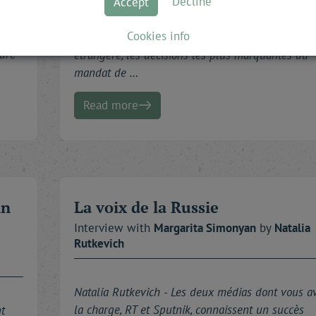
Decline
Accept
étrangère qu'entend mener Emmanuel Macron,
u 24
commençons par un bilan de l'action de son
Cookies info
évu
prédécesseur. À vos yeux, quelles ont été, en poli
ture
étrangère, les décisions les plus marquantes du
mandat de …
Read more
in
La voix de la Russie
Interview with
Margarita
Simonyan
by
Natalia
Rutkevich
Natalia Rutkevich -
Les deux médias dont vous a
la charge, RT et Sputnik, connaissent un succès
t