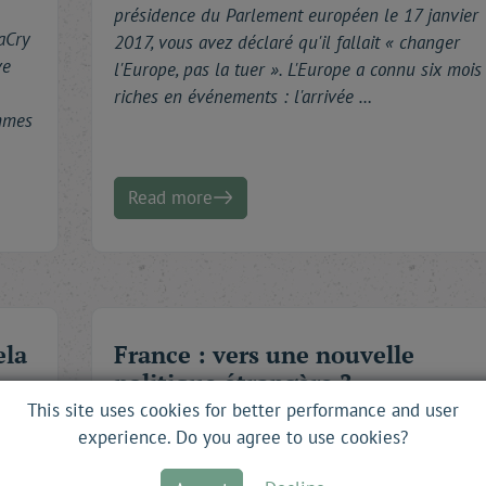
présidence du Parlement européen le 17 janvier
aCry
2017, vous avez déclaré qu'il fallait « changer
ve
l'Europe, pas la tuer ». L'Europe a connu six mois
riches en événements : l'arrivée …
ommes
Read more
ela
France : vers une nouvelle
politique étrangère ?
This site uses cookies for better performance and user
Interview with
Thomas
Gomart
by
Grégory
Ray
experience. Do you agree to use cookies?
rkel
Grégory Rayko -
Avant de parler de la politique