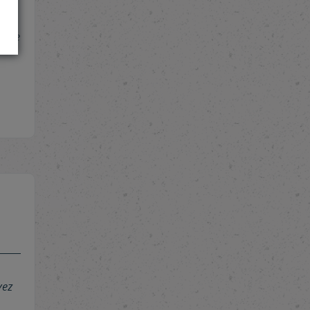
tique
vez