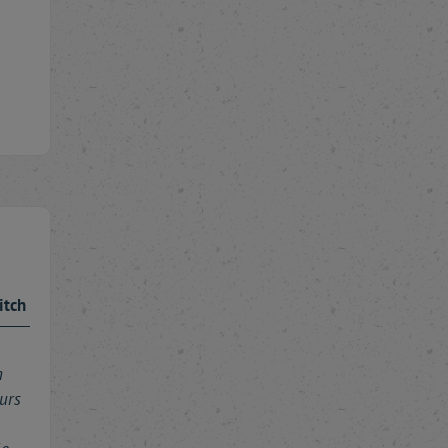
itch
n
ours