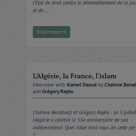
l'État de droit contre le démantèlement de la jus
et de …
Read more
L'Algérie, la France, l'islam
Interview with
Kamel
Daoud
by
Chahine
Benab
and
Grégory
Rayko
Chahine Benabadji et Grégory Rayko -
Le 5 juillet
l'Algérie a célébré le 55e anniversaire de son
indépendance. Quel bilan tirez-vous de cette pér
?