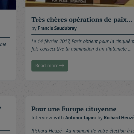
Très chères opérations de paix...
by
Francis
Saudubray
Le 14 février 2017, Paris obtient pour la cinquiè
gime
fois consécutive la nomination d'un diplomate …
Read more
?
Pour une Europe citoyenne
Interview with
Antonio
Tajani
by
Richard
Heuz
Richard Heuzé -
Au moment de votre élection à l