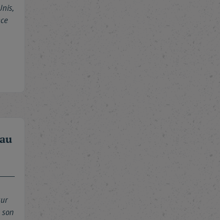
nis,
nce
eau
sur
 son