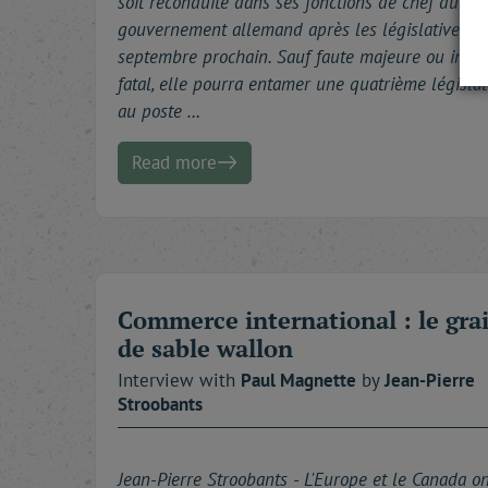
soit reconduite dans ses fonctions de chef du
gouvernement allemand après les législatives d
septembre prochain. Sauf faute majeure ou impr
fatal, elle pourra entamer une quatrième législa
au poste …
Read more
Commerce international : le gra
de sable wallon
Interview with
Paul
Magnette
by
Jean-Pierre
Stroobants
Jean-Pierre Stroobants -
L'Europe et le Canada on