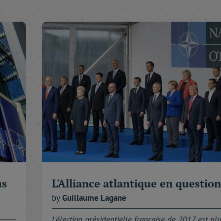
us
L'Alliance atlantique en question
by
Guillaume
Lagane
L'élection présidentielle française de 2017 est plu