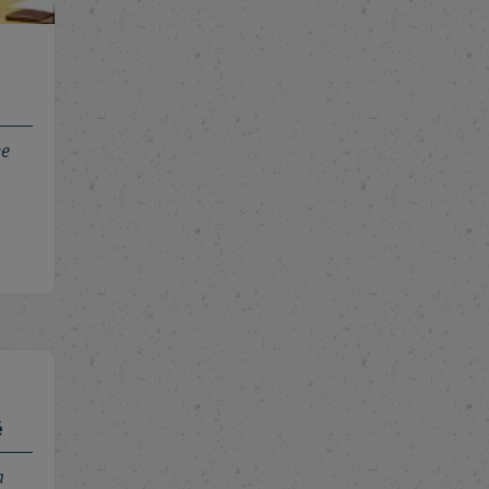
me
é
a