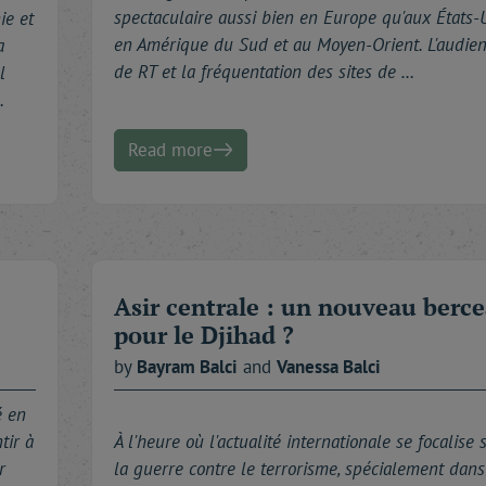
spectaculaire aussi bien en Europe qu'aux États-U
ie et
en Amérique du Sud et au Moyen-Orient. L'audie
a
de RT et la fréquentation des sites de …
l
…
Read more
Asir centrale : un nouveau berc
pour le Djihad ?
by
Bayram
Balci
and
Vanessa
Balci
é en
tir à
À l'heure où l'actualité internationale se focalise 
r
la guerre contre le terrorisme, spécialement dans