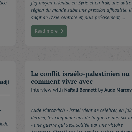
tice
fief moyen-oriental, en Syrie et en Irak, une autre
région du monde subit une pression djihadiste. Il
s'agit de l'Asie centrale et, plus précisément, …
Read more
Le conflit israélo-palestinien ou
comment vivre avec
adji
Interview with
Naftali
Bennett
by
Aude
Marcov
,
Aude Marcovitch -
Israël vient de célébrer, en jui
dernier, les cinquante ans de la guerre des Six-J
iode
- une guerre qui s'est soldée par une victoire