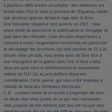
à plusieurs défis d'ordre sécuritaire : des rébellions ont
éclaté dans l'Est et dans la province de l'Équateur, tandis
que plusieurs guerres faisaient rage dans le Kivu.
Une troisième séquence s'est ouverte en 2011 : nous
avons tenté de poursuivre la stabilisation et d'engager le
pays dans des réformes. L'une des plus importantes a
consisté à revoir l'organisation territoriale, en particulier
le découpage des provinces, qui sont passées de 11 à 26.
Durant cette période, nous avons aussi dû faire face à
une résurgence de la guerre dans l'Est. Il nous a fallu
deux ans pour vaincre définitivement le mouvement
rebelle du M23 (1), au prix d'efforts financiers
considérables. Cette guerre, qui nous a été imposée, a
retardé de deux ans l'échéance électorale.
C. B. -
La tenue même de ce scrutin a longtemps été mise
en doute. Vous aviez promis de ne pas vous représenter
mais, jusqu'au dernier moment, bien peu ont cru que vous
tiendriez parole. N'a-t-il pas été difficile, pour vous, de céder