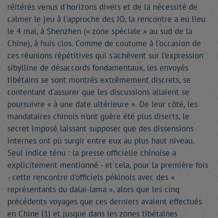
réitérés venus d'horizons divers et de la nécessité de
calmer le jeu à l'approche des JO, la rencontre a eu lieu
le 4 mai, à Shenzhen (« zone spéciale » au sud de la
Chine), à huis clos. Comme de coutume à l'occasion de
ces réunions répétitives qui s'achèvent sur l'expression
sibylline de désaccords fondamentaux, les envoyés
tibétains se sont montrés extrêmement discrets, se
contentant d'assurer que les discussions allaient se
poursuivre « à une date ultérieure ». De leur côté, les
mandataires chinois n'ont guère été plus diserts, le
secret imposé laissant supposer que des dissensions
internes ont pu surgir entre eux au plus haut niveau.
Seul indice ténu : la presse officielle chinoise a
explicitement mentionné - et cela, pour la première fois
- cette rencontre d'officiels pékinois avec des «
représentants du dalaï-lama », alors que les cinq
précédents voyages que ces derniers avaient effectués
en Chine (1) et jusque dans les zones tibétaines