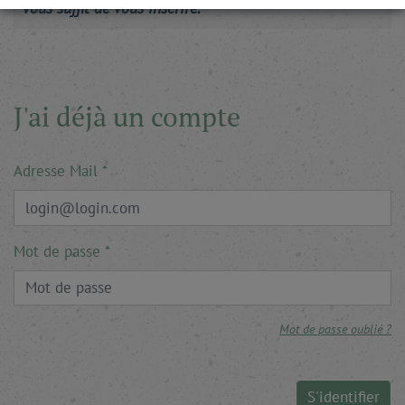
vous suffit de vous inscrire.
J'ai déjà un compte
Adresse Mail
Mot de passe
Mot de passe oublié ?
S'identifier