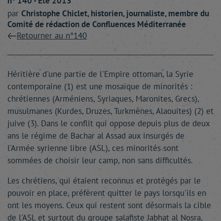
n° 140 - Été 2013
par
Christophe
Chiclet
, historien, journaliste, membre du
Comité de rédaction de Confluences Méditerranée
Retourner au n°140
Héritière d'une partie de l'Empire ottoman, la Syrie
contemporaine (1) est une mosaïque de minorités :
chrétiennes (Arméniens, Syriaques, Maronites, Grecs),
musulmanes (Kurdes, Druzes, Turkmènes, Alaouites) (2) et
juive (3). Dans le conflit qui oppose depuis plus de deux
ans le régime de Bachar al Assad aux insurgés de
l'Armée syrienne libre (ASL), ces minorités sont
sommées de choisir leur camp, non sans difficultés.
Les chrétiens, qui étaient reconnus et protégés par le
pouvoir en place, préfèrent quitter le pays lorsqu'ils en
ont les moyens. Ceux qui restent sont désormais la cible
de l'ASL et surtout du groupe salafiste Jabhat al Nosra,