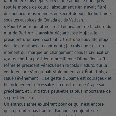
la première fois depuis 1961. Une annonce qui a pris
tout le monde de court : absolument rien n'avait filtré
des négociations, menées en secret depuis dix-huit mois
sous les auspices du Canada et du Vatican.
« Pour l'Amérique latine, c'est l'équivalent de la chute du
mur de Berlin », a aussitôt déclaré José Mujica, le
président uruguayen sortant. « C'est une nouvelle étape
dans les relations du continent ; je crois que c'est un
moment qui marque un changement dans la civilisation
», a renchéri la présidente brésilienne Dilma Rousseff.
Même le président vénézuélien Nicolás Maduro, qui la
veille encore s'en prenait violemment aux États-Unis, a
salué l'événement : « Le geste d'Obama est courageux et
historiquement nécessaire. Il constitue une étape sans
précédent, et l'initiative peut-être la plus importante de
sa présidence. »
Un enthousiasme exubérant pour ce qui n'est encore
qu'un premier pas fragile : l'annonce conjointe ne