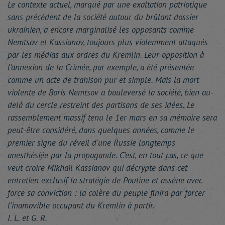
Le contexte actuel, marqué par une exaltation patriotique
sans précédent de la société autour du brûlant dossier
ukrainien, a encore marginalisé les opposants comme
Nemtsov et Kassianov, toujours plus violemment attaqués
par les médias aux ordres du Kremlin. Leur opposition à
l'annexion de la Crimée, par exemple, a été présentée
comme un acte de trahison pur et simple. Mais la mort
violente de Boris Nemtsov a bouleversé la société, bien au-
delà du cercle restreint des partisans de ses idées. Le
rassemblement massif tenu le 1er mars en sa mémoire sera
peut-être considéré, dans quelques années, comme le
premier signe du réveil d'une Russie longtemps
anesthésiée par la propagande. C'est, en tout cas, ce que
veut croire Mikhaïl Kassianov qui décrypte dans cet
entretien exclusif la stratégie de Poutine et assène avec
force sa conviction : la colère du peuple finira par forcer
l'inamovible occupant du Kremlin à partir.
I. L. et G. R.