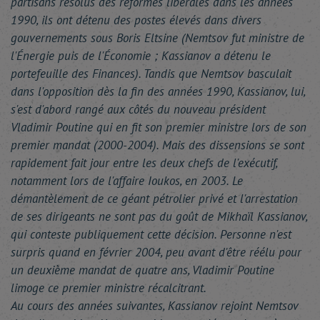
partisans résolus des réformes libérales dans les années
1990, ils ont détenu des postes élevés dans divers
gouvernements sous Boris Eltsine (Nemtsov fut ministre de
l'Énergie puis de l'Économie ; Kassianov a détenu le
portefeuille des Finances). Tandis que Nemtsov basculait
dans l'opposition dès la fin des années 1990, Kassianov, lui,
s'est d'abord rangé aux côtés du nouveau président
Vladimir Poutine qui en fit son premier ministre lors de son
premier mandat (2000-2004). Mais des dissensions se sont
rapidement fait jour entre les deux chefs de l'exécutif,
notamment lors de l'affaire Ioukos, en 2003. Le
démantèlement de ce géant pétrolier privé et l'arrestation
de ses dirigeants ne sont pas du goût de Mikhaïl Kassianov,
qui conteste publiquement cette décision. Personne n'est
surpris quand en février 2004, peu avant d'être réélu pour
un deuxième mandat de quatre ans, Vladimir Poutine
limoge ce premier ministre récalcitrant.
Au cours des années suivantes, Kassianov rejoint Nemtsov