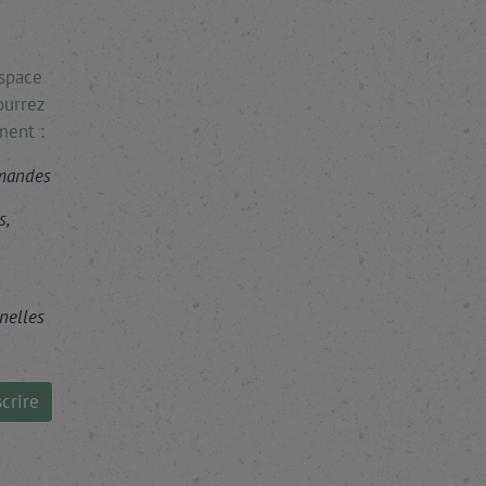
espace
ourrez
ment :
mmandes
s,
nelles
crire