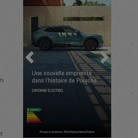
Précédent
Suivant
ts
it