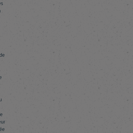
es
a
 de
s
e
u
le
eur
mée