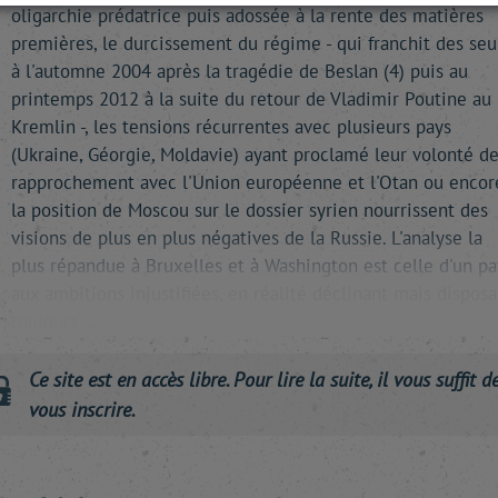
oligarchie prédatrice puis adossée à la rente des matières
premières, le durcissement du régime - qui franchit des seu
à l'automne 2004 après la tragédie de Beslan (4) puis au
printemps 2012 à la suite du retour de Vladimir Poutine au
Kremlin -, les tensions récurrentes avec plusieurs pays
(Ukraine, Géorgie, Moldavie) ayant proclamé leur volonté d
rapprochement avec l'Union européenne et l'Otan ou encor
la position de Moscou sur le dossier syrien nourrissent des
visions de plus en plus négatives de la Russie. L'analyse la
plus répandue à Bruxelles et à Washington est celle d'un pa
aux ambitions injustifiées, en réalité déclinant mais disposa
toujours …
Ce site est en accès libre. Pour lire la suite, il vous suffit d
vous inscrire.