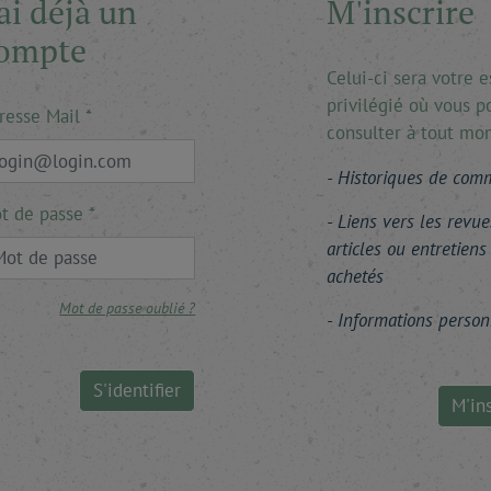
'ai déjà un
M'inscrire
ompte
Celui-ci sera votre 
privilégié où vous p
resse Mail
consulter à tout mo
Historiques de co
t de passe
Liens vers les revue
articles ou entretiens
achetés
Mot de passe oublié ?
Informations person
S'identifier
M'ins