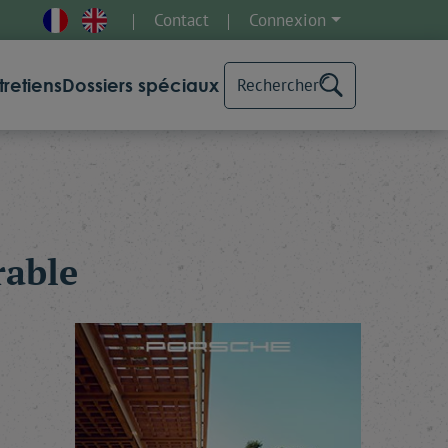
Contact
Connexion
tretiens
Dossiers spéciaux
Rechercher
rable