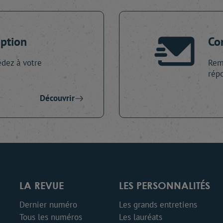
iption
Co
dez à votre
Remp
répo
Découvrir
LA REVUE
LES PERSONNALITÉS
Dernier numéro
Les grands entretiens
Tous les numéros
Les lauréats