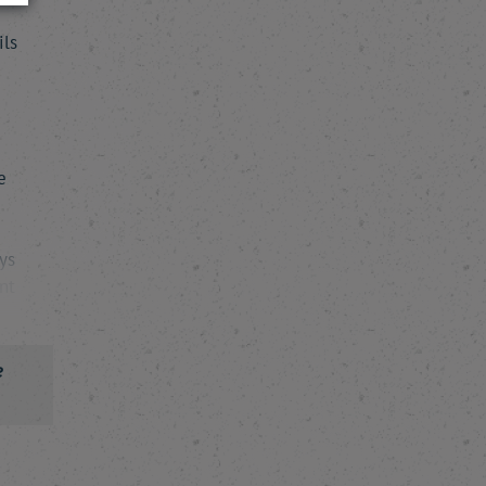
ils
e
e
ys
nt
e