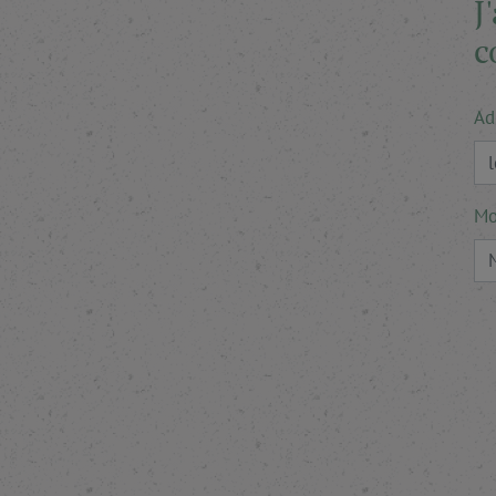
J
c
Ad
Mo