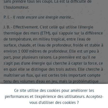
sans prendre tous les coups. Là est la difficulté de
l'houlomoteur.
P. I. -
Il reste encore une énergie marine...
J. B. - Effectivement. C'est celle qui utilise l'énergie
thermique des mers (ETM), qui s'appuie sur la différence
de température, en milieu tropical, entre l'eau de
surface, chaude, et l'eau de profondeur, froide et stable à
environ 1 000 mètres de profondeur. Elle est un peu à
part, pour plusieurs raisons. La première est qu'il ne
s'agit pas d'une énergie qui cherche à capter la force, ce
en quoi elle se distingue des trois autres. Elle cherche à
maîtriser un flux, qui est certes très important compte
tenu des volumes d'eau en jeu, mais la problématique
n'est plus celle d'une résistance et d'une optimisation
Ce site utilise des cookies pour améliorer les
d'un système qui doit faire face à des variations de force.
performances et l'expérience des utilisateurs. Acceptez-
Le principe est de pomper des eaux froides - environ 4
vous d'utiliser des cookies ?
°C - en profondeur et de les faire remonter en gros