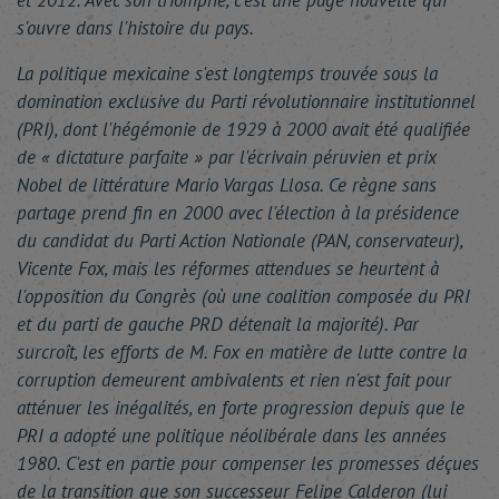
et 2012. Avec son triomphe, c'est une page nouvelle qui
s'ouvre dans l'histoire du pays.
La politique mexicaine s'est longtemps trouvée sous la
domination exclusive du Parti révolutionnaire institutionnel
(PRI), dont l'hégémonie de 1929 à 2000 avait été qualifiée
de « dictature parfaite » par l'écrivain péruvien et prix
Nobel de littérature Mario Vargas Llosa. Ce règne sans
partage prend fin en 2000 avec l'élection à la présidence
du candidat du Parti Action Nationale (PAN, conservateur),
Vicente Fox, mais les réformes attendues se heurtent à
l'opposition du Congrès (où une coalition composée du PRI
et du parti de gauche PRD détenait la majorité). Par
surcroît, les efforts de M. Fox en matière de lutte contre la
corruption demeurent ambivalents et rien n'est fait pour
atténuer les inégalités, en forte progression depuis que le
PRI a adopté une politique néolibérale dans les années
1980. C'est en partie pour compenser les promesses déçues
de la transition que son successeur Felipe Calderon (lui