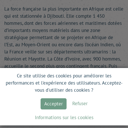
La force française la plus importante en Afrique est celle
qui est stationnée à Djibouti. Elle compte 1 450
hommes, dont des forces aériennes et maritimes dotées
d’importants moyens matériels dans une zone
stratégique permettant de se projeter en Afrique de
l’Est, au Moyen-Orient ou encore dans l’océan Indien, où
la France veille sur ses départements ultramarins : la
Réunion et Mayotte. La Côte d’Ivoire, avec 900 hommes,
accueille le second plus gros contingent français. Puis
vient le Gabon avec 350 soldats, suivi du Sénégal et de
Ce site utilise des cookies pour améliorer les
la Centrafrique avec 350 chacun. L’opération Barkhane,
performances et l'expérience des utilisateurs. Acceptez-
forte de 4 000 hommes, est, quant à elle, déployée dans
vous d'utiliser des cookies ?
cinq pays : le Tchad, où se …
Refuser
Accepter
Ce site est en accès libre. Pour lire la suite, il
Informations sur les cookies
vous suffit de vous inscrire.