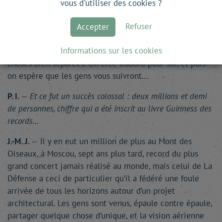
choix. Il n’empêche que cela dérangeait ma perspective,
vous d'utiliser des cookies ?
la pyramide que j’avais installée constituant pour l’œil
Refuser
une sorte de viseur. Si tout est politique, le président
Accepter
récupérant l’affaire à son profit, le créateur, lui, est
Informations sur les cookies
toujours égoïste. La morale et la création sont deux
choses bien séparées. On crée d’abord pour soi, et puis
on espère que les gens vous suivront...
P. I.
—
Et ce fut un succès colossal : deux millions et demi
de personnes, chiffre qui a été inscrit au livre Guinness des
records...
J.-M. J.
— Il y en eut un million de plus au Mont des
Oiseaux, à Moscou, sept ans plus tard, record du plus
grand concert jamais réalisé au monde, mais celui de La
Défense a ceci de particulier qu’il a fédéré une foule
arrivée de tous les horizons autour d’un projet
architectural. Les gens sont venus, épaule contre épaule,
partager quelque chose d’unique, et la vision aérienne