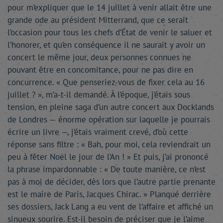
pour m’expliquer que le 14 juillet à venir allait être une
grande ode au président Mitterrand, que ce serait
l’occasion pour tous les chefs d’État de venir le saluer et
l’honorer, et qu’en conséquence il ne saurait y avoir un
concert le même jour, deux personnes connues ne
pouvant être en concomitance, pour ne pas dire en
concurrence. « Que penseriez-vous de fixer cela au 16
juillet ? », m’a-t-il demandé. À l’époque, j’étais sous
tension, en pleine saga d’un autre concert aux Docklands
de Londres — énorme opération sur laquelle je pourrais
écrire un livre —, j’étais vraiment crevé, d’où cette
réponse sans filtre : « Bah, pour moi, cela reviendrait un
peu à fêter Noël le jour de l’An ! » Et puis, j’ai prononcé
la phrase impardonnable : « De toute manière, ce n’est
pas à moi de décider, dès lors que l’autre partie prenante
est le maire de Paris, Jacques Chirac. » Planqué derrière
ses dossiers, Jack Lang a eu vent de l’affaire et affiché un
sinueux sourire. Est-il besoin de préciser que je l’aime