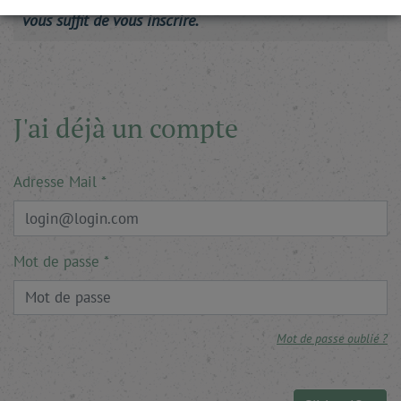
vous suffit de vous inscrire.
J'ai déjà un compte
Adresse Mail
Mot de passe
Mot de passe oublié ?