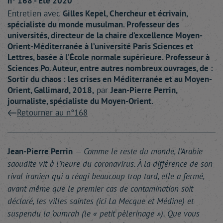
n° 168 - Été 2020
Entretien avec
Gilles
Kepel
, Chercheur et écrivain,
spécialiste du monde musulman. Professeur des
universités, directeur de la chaire d’excellence Moyen-
Orient-Méditerranée à l’université Paris Sciences et
Lettres, basée à l’École normale supérieure. Professeur à
Sciences Po. Auteur, entre autres nombreux ouvrages, de :
Sortir du chaos : les crises en Méditerranée et au Moyen-
Orient, Gallimard, 2018,
par
Jean-Pierre
Perrin
,
journaliste, spécialiste du Moyen-Orient.
Retourner au n°168
Jean-Pierre Perrin
— Comme le reste du monde, l’Arabie
saoudite vit à l’heure du coronavirus. À la différence de son
rival iranien qui a réagi beaucoup trop tard, elle a fermé,
avant même que le premier cas de contamination soit
déclaré, les villes saintes (ici La Mecque et Médine) et
suspendu la ‘oumrah (le « petit pèlerinage »). Que vous