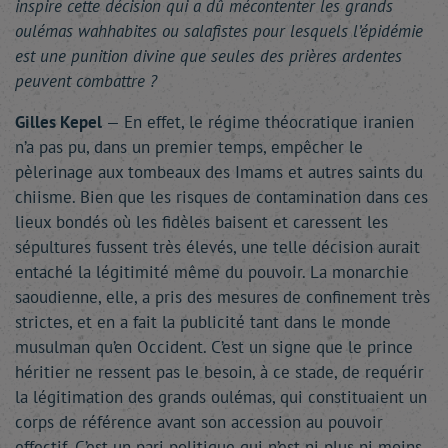
inspire cette décision qui a dû mécontenter les grands
oulémas wahhabites ou salafistes pour lesquels l’épidémie
est une punition divine que seules des prières ardentes
peuvent combattre ?
Gilles Kepel
— En effet, le régime théocratique iranien
n’a pas pu, dans un premier temps, empêcher le
pèlerinage aux tombeaux des Imams et autres saints du
chiisme. Bien que les risques de contamination dans ces
lieux bondés où les fidèles baisent et caressent les
sépultures fussent très élevés, une telle décision aurait
entaché la légitimité même du pouvoir. La monarchie
saoudienne, elle, a pris des mesures de confinement très
strictes, et en a fait la publicité tant dans le monde
musulman qu’en Occident. C’est un signe que le prince
héritier ne ressent pas le besoin, à ce stade, de requérir
la légitimation des grands oulémas, qui constituaient un
corps de référence avant son accession au pouvoir
effectif. C’est un pari politique qui n’est ni plus ni moins