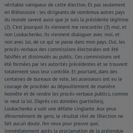
véritable vainqueur de cette élection. Et pas seulement
en Biélorussie : les dirigeants de nombreux autres pays
du monde savent aussi que je suis la présidente légitime
(2). C’est pourquoi ils viennent me rencontrer (3) moi, et
non Loukachenko. Ils viennent dialoguer avec moi, et
non avec lui, de ce qui se passe dans mon pays. Oui, les
procès-verbaux des commissions électorales ont été
falsifiés et dissimulés au public. Ces commissions ont
été formées par les autorités précédentes et se trouvent
totalement sous leur contrôle. Et pourtant, dans des
centaines de bureaux de vote, les assesseurs ont eu le
courage de procéder au dépouillement de manière
honnête et de rendre les procès-verbaux publics, comme
le veut la loi. D’après ces données (partielles),
Loukachenko a subi une défaite cinglante. Aux yeux
d’énormément de gens, le résultat réel de l’élection ne
fait aucun doute. J’en veux pour preuve que,
immédiatement après la proclamation de la prétendue