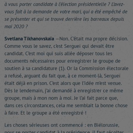
à vous porter candidate à l’élection présidentielle ? L’avez-
vous fait à la demande de votre mari, qui a été empêché de
se présenter et qui se trouve derrière les barreaux depuis
mai 2020 ?
Svetlana Tikhanovskaïa
—Non. C’était ma propre décision.
Comme vous le savez, c’est Sergueï qui devait être
candidat. C’est moi qui suis allée déposer tous les
documents nécessaires pour enregistrer le groupe de
soutien à sa candidature (1). Or la Commission électorale
a refusé, arguant du fait que, à ce moment-là, Sergueï
était déjà en prison. C’est alors que l’idée m’est venue.
Dès le lendemain, j’ai demandé à enregistrer ce même
groupe, mais à mon nom à moi. Je l’ai fait parce que,
dans ces circonstances, cela me semblait la bonne chose
à faire. Et le groupe a été enregistré !
Les choses sérieuses ont commencé : en Biélorussie,
pour se porter candidat à la présidence, il faut récolter