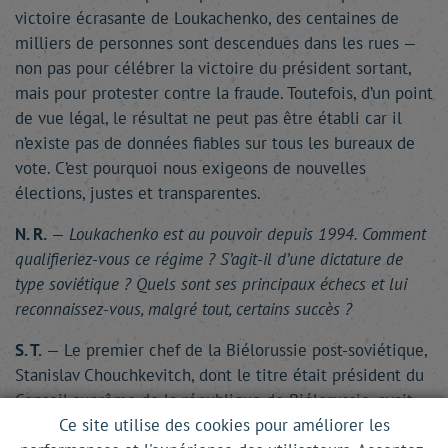
victoire écrasante de Loukachenko, des centaines de
milliers de personnes sont descendues dans les rues —
non pas pour célébrer la victoire du président sortant,
mais pour protester contre la fraude. Toutefois, d’un point
de vue légal, le résultat ne peut pas être établi car il
n’existe pas de données fiables sur tous les bureaux de
vote. C’est pourquoi nous exigeons de nouvelles
élections, justes et transparentes.
N. R.
—
Loukachenko est au pouvoir depuis 1994. Comment
qualifieriez-vous ce régime ? S’agit-il d’une dictature de
type soviétique ? Quels sont ses principaux échecs et lui
reconnaissez-vous, malgré tout, certains succès ?
S. T.
— Le premier chef de la Biélorussie post-soviétique,
Stanislav Chouchkevitch, dont le titre était président du
Conseil suprême de la république de Biélorussie, avait
échoué à mener à bien les réformes nécessaires. Début
Ce site utilise des cookies pour améliorer les