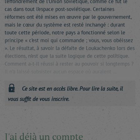
l’effondrement de l’Union soviétique, comme ce fut le
cas dans tout l’espace post-soviétique. Certaines
réformes ont été mises en œuvre par le gouvernement,
mais le cœur du système est resté inchangé : durant
toute cette période, notre pays a fonctionné selon le
principe « c’est moi qui commande ; vous, vous obéissez
». Le résultat, à savoir la défaite de Loukachenko lors des
élections, n’est que la suite logique de cette politique.
Comment a-t-il réussi à rester au pouvoir si longtemps ?
Il n’a laissé subsister aucun espace où auraient …
Ce site est en accès libre. Pour lire la suite, il
vous suffit de vous inscrire.
J'ai déjà un compte