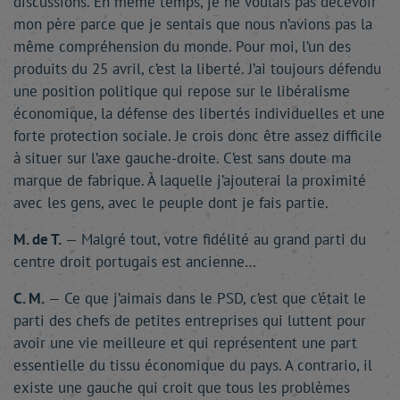
discussions. En même temps, je ne voulais pas décevoir
mon père parce que je sentais que nous n’avions pas la
même compréhension du monde. Pour moi, l’un des
produits du 25 avril, c’est la liberté. J’ai toujours défendu
une position politique qui repose sur le libéralisme
économique, la défense des libertés individuelles et une
forte protection sociale. Je crois donc être assez difficile
à situer sur l’axe gauche-droite. C’est sans doute ma
marque de fabrique. À laquelle j’ajouterai la proximité
avec les gens, avec le peuple dont je fais partie.
M. de T.
— Malgré tout, votre fidélité au grand parti du
centre droit portugais est ancienne…
C. M.
— Ce que j’aimais dans le PSD, c’est que c’était le
parti des chefs de petites entreprises qui luttent pour
avoir une vie meilleure et qui représentent une part
essentielle du tissu économique du pays. A contrario, il
existe une gauche qui croit que tous les problèmes