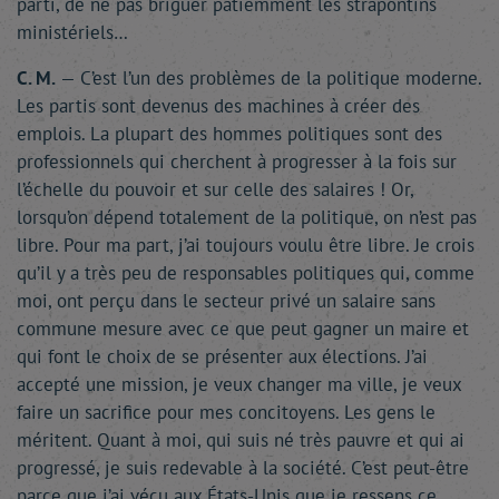
parti, de ne pas briguer patiemment les strapontins
ministériels…
C. M.
— C’est l’un des problèmes de la politique moderne.
Les partis sont devenus des machines à créer des
emplois. La plupart des hommes politiques sont des
professionnels qui cherchent à progresser à la fois sur
l’échelle du pouvoir et sur celle des salaires ! Or,
lorsqu’on dépend totalement de la politique, on n’est pas
libre. Pour ma part, j’ai toujours voulu être libre. Je crois
qu’il y a très peu de responsables politiques qui, comme
moi, ont perçu dans le secteur privé un salaire sans
commune mesure avec ce que peut gagner un maire et
qui font le choix de se présenter aux élections. J’ai
accepté une mission, je veux changer ma ville, je veux
faire un sacrifice pour mes concitoyens. Les gens le
méritent. Quant à moi, qui suis né très pauvre et qui ai
progressé, je suis redevable à la société. C’est peut-être
parce que j’ai vécu aux États-Unis que je ressens ce