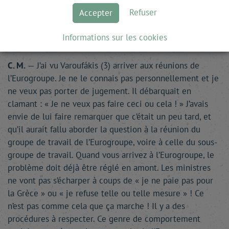
de la Grèce.
Refuser
Accepter
M. de T.
— Vous avez en réalité appliqué une stratégie
Informations sur les cookies
exactement opposée à celle de la Grèce…
C. M.
— J’ai vu Varoufákis (3) arriver aux réunions de
l’Eurogroupe. Je ne le connais pas personnellement et je
ne veux pas porter de jugement. Il débarquait en
clamant : « Je ne veux pas faire ceci ou cela ! » J’avais
envie de lui faire remarquer que c’était un peu tard, et
qu’il aurait fallu aborder la question à la réunion du
groupe de travail de l’Eurogroupe, voire à celle du sous-
groupe de travail. Quand vous arrivez à l’Eurogroupe, le
problème doit déjà être réglé en amont. Les ministres
ne vont pas s’écharper à coups de « je ne paie pas pour
la Grèce » ou « je refuse telle ou telle mesure » ! Ce
n’est pas comme cela que ça marche ! Il y a des
procédures à respecter. Ce genre de comportement