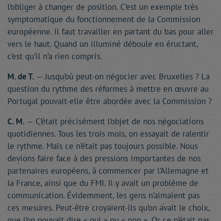
l’obliger à changer de position. C’est un exemple très
symptomatique du fonctionnement de la Commission
européenne. Il faut travailler en partant du bas pour aller
vers le haut. Quand un illuminé déboule en éructant,
c’est qu’il n’a rien compris.
M. de T.
— Jusqu’où peut-on négocier avec Bruxelles ? La
question du rythme des réformes à mettre en œuvre au
Portugal pouvait-elle être abordée avec la Commission ?
C. M.
— C’était précisément l’objet de nos négociations
quotidiennes. Tous les trois mois, on essayait de ralentir
le rythme. Mais ce n’était pas toujours possible. Nous
devions faire face à des pressions importantes de nos
partenaires européens, à commencer par l’Allemagne et
la France, ainsi que du FMI. Il y avait un problème de
communication. Évidemment, les gens n’aimaient pas
ces mesures. Peut-être croyaient-ils qu’on avait le choix,
que l’on pouvait dire « oui » ou « non ». Or ce n’était pas