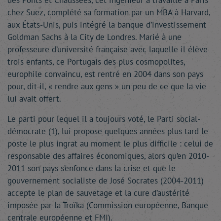
des Ponts et Chaussées, cet ingénieur a travaillé à Paris
chez Suez, complété sa formation par un MBA à Harvard,
aux États-Unis, puis intégré la banque d’investissement
Goldman Sachs à la City de Londres. Marié à une
professeure d’université française avec laquelle il élève
trois enfants, ce Portugais des plus cosmopolites,
europhile convaincu, est rentré en 2004 dans son pays
pour, dit-il, « rendre aux gens » un peu de ce que la vie
lui avait offert.
Le parti pour lequel il a toujours voté, le Parti social-
démocrate (1), lui propose quelques années plus tard le
poste le plus ingrat au moment le plus difficile : celui de
responsable des affaires économiques, alors qu’en 2010-
2011 son pays s’enfonce dans la crise et que le
gouvernement socialiste de José Socrates (2004-2011)
accepte le plan de sauvetage et la cure d’austérité
imposée par la Troïka (Commission européenne, Banque
centrale européenne et FMI).