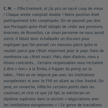
C. M.
— Effectivement, et j’ai pris un sacré coup de vieux
! Chaque année comptait double ! Notre position était
politiquement très compliquée. On ne pouvait pas dire
aux Portugais qu’on était obligés de céder aux pressions,
énormes, de Bruxelles, car sinon personne ne nous aurait
suivis. Il fallait donc échafauder un discours pour
expliquer que l’on prenait ces mesures parce qu’on le
voulait, parce que c’était important pour le pays. Dans de
nombreux cas, c’était exact. Mais, dans d’autres, nous y
étions contraints… Certains responsables nous incitaient
à dire « non » à la Troïka, à frapper du poing sur la
table… Mais on ne négocie pas avec les institutions
européennes ni avec le FMI en allant au choc frontal. On
peut, en revanche, infléchir certains points dans les
coulisses, et c’est ce que j’ai fait. Je mériterais un
diplôme supérieur dans la section « négociations avec
les institutions européennes » ! Ce genre de tractations