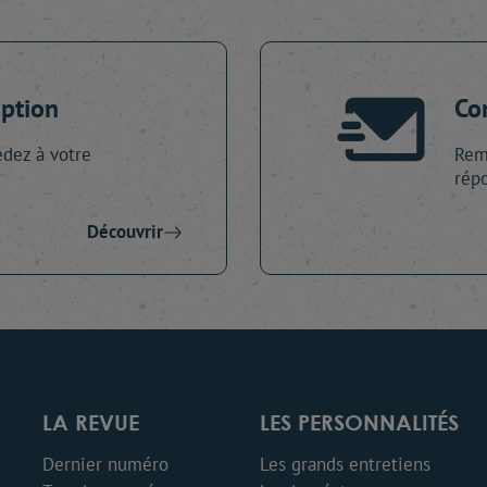
iption
Co
dez à votre
Remp
répo
Découvrir
LA REVUE
LES PERSONNALITÉS
Dernier numéro
Les grands entretiens