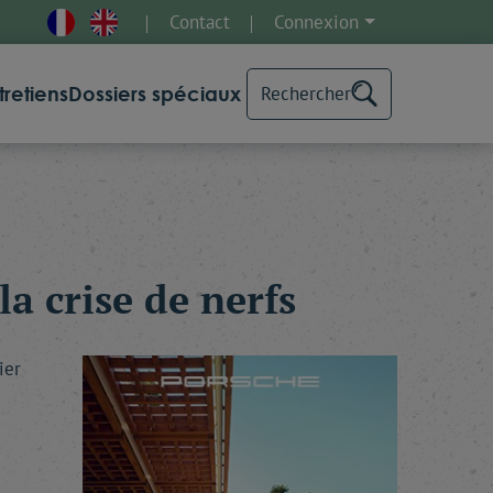
Contact
Connexion
tretiens
Dossiers spéciaux
Rechercher
a crise de nerfs
ier