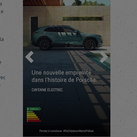
a
ce
la
Précédent
Suivant
e
vec
e