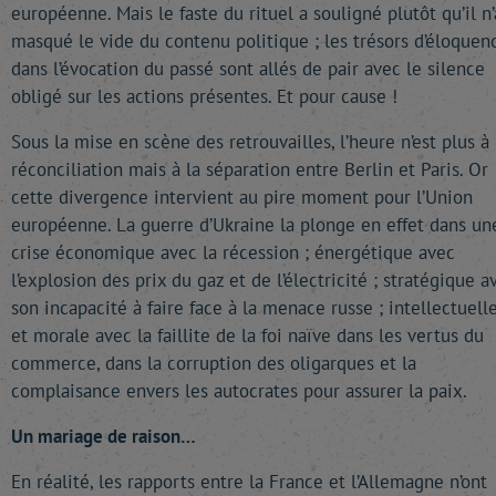
européenne. Mais le faste du rituel a souligné plutôt qu’il n’
masqué le vide du contenu politique ; les trésors d’éloquen
dans l’évocation du passé sont allés de pair avec le silence
obligé sur les actions présentes. Et pour cause !
Sous la mise en scène des retrouvailles, l’heure n’est plus à 
réconciliation mais à la séparation entre Berlin et Paris. Or
cette divergence intervient au pire moment pour l’Union
européenne. La guerre d’Ukraine la plonge en effet dans un
crise économique avec la récession ; énergétique avec
l’explosion des prix du gaz et de l’électricité ; stratégique a
son incapacité à faire face à la menace russe ; intellectuell
et morale avec la faillite de la foi naïve dans les vertus du
commerce, dans la corruption des oligarques et la
complaisance envers les autocrates pour assurer la paix.
Un mariage de raison…
En réalité, les rapports entre la France et l’Allemagne n’ont