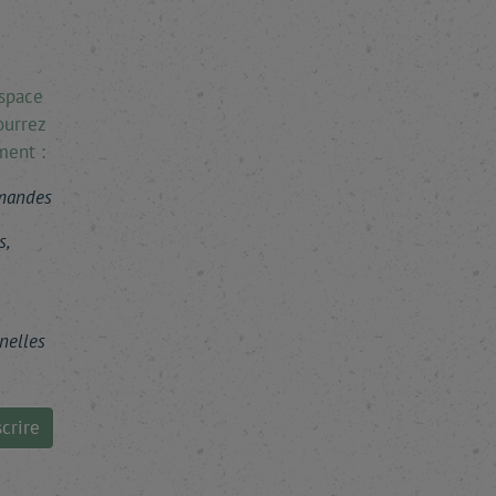
espace
ourrez
ment :
mmandes
s,
nelles
crire