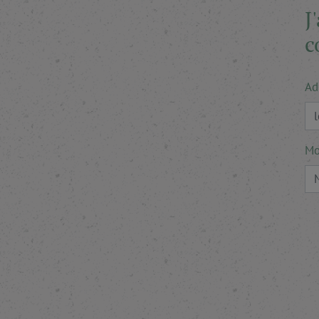
J
c
Ad
Mo