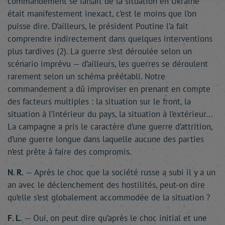
commandement se faisait de la situation en Ukraine
était manifestement inexact, c’est le moins que l’on
puisse dire. D’ailleurs, le président Poutine l’a fait
comprendre indirectement dans quelques interventions
plus tardives (2). La guerre s’est déroulée selon un
scénario imprévu — d’ailleurs, les guerres se déroulent
rarement selon un schéma préétabli. Notre
commandement a dû improviser en prenant en compte
des facteurs multiples : la situation sur le front, la
situation à l’intérieur du pays, la situation à l’extérieur...
La campagne a pris le caractère d’une guerre d’attrition,
d’une guerre longue dans laquelle aucune des parties
n’est prête à faire des compromis.
N. R.
— Après le choc que la société russe a subi il y a un
an avec le déclenchement des hostilités, peut-on dire
qu’elle s’est globalement accommodée de la situation ?
F. L.
— Oui, on peut dire qu’après le choc initial et une