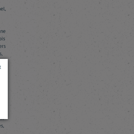
el,
une
ois
ers
s,
t
ar
nt
e
en
s,