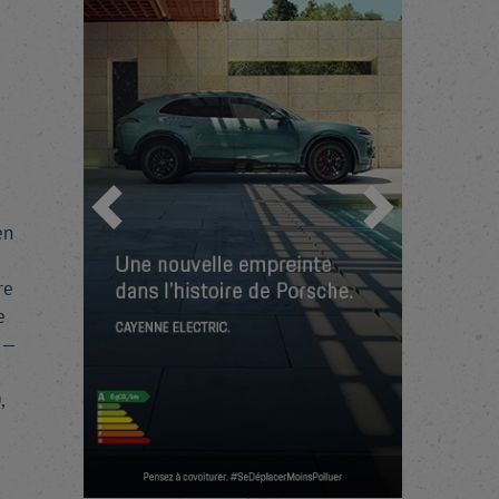
Précédent
Suivant
en
re
e
 —
,