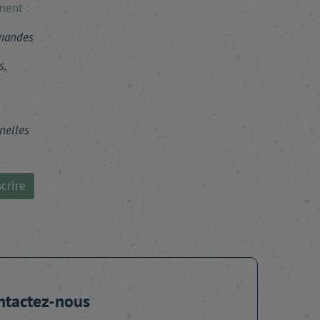
ment :
mmandes
s,
nelles
crire
ntactez-nous