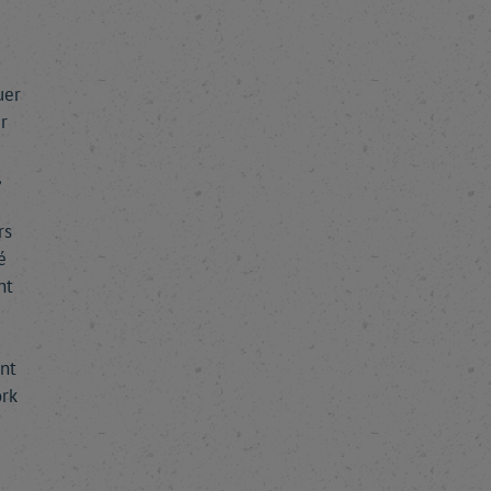
uer
r
,
rs
é
nt
ant
rk