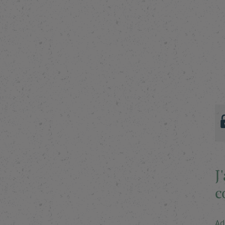
J
c
Ad