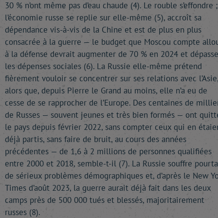
30 % n’ont même pas d’eau chaude (4). Le rouble s’effondre ;
l’économie russe se replie sur elle-même (5), accroît sa
dépendance vis-à-vis de la Chine et est de plus en plus
consacrée à la guerre — le budget que Moscou compte allo
à la défense devrait augmenter de 70 % en 2024 et dépasse
les dépenses sociales (6). La Russie elle-même prétend
fièrement vouloir se concentrer sur ses relations avec l’Asie
alors que, depuis Pierre le Grand au moins, elle n’a eu de
cesse de se rapprocher de l’Europe. Des centaines de millie
de Russes — souvent jeunes et très bien formés — ont quitt
le pays depuis février 2022, sans compter ceux qui en étaie
déjà partis, sans faire de bruit, au cours des années
précédentes — de 1,6 à 2 millions de personnes qualifiées
entre 2000 et 2018, semble-t-il (7). La Russie souffre pourt
de sérieux problèmes démographiques et, d’après le New Yo
Times d’août 2023, la guerre aurait déjà fait dans les deux
camps près de 500 000 tués et blessés, majoritairement
russes (8).