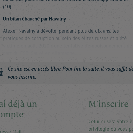
(10).
Un bilan ébauché par Navalny
Alexeï Navalny a dévoilé, pendant plus de dix ans, les
pratiques de corruption au sein des élites russes et a été
victime en août 2020 d’une tentative d’empoisonnement de 
part du FSB. Sauvé en Allemagne, …
Ce site est en accès libre. Pour lire la suite, il vous suffit d
vous inscrire.
'ai déjà un
M'inscrire
ompte
Celui-ci sera votre 
privilégié où vous p
resse Mail