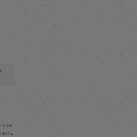
la
e
espace
ourrez