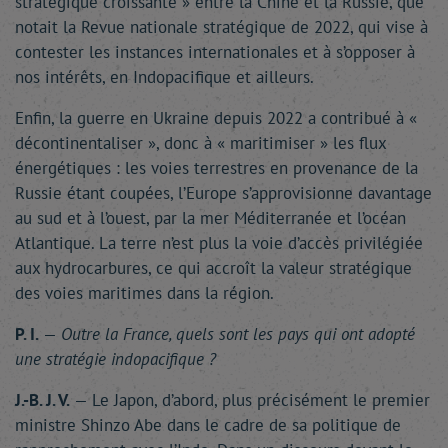
stratégique croissante » entre la Chine et la Russie, que
notait la Revue nationale stratégique de 2022, qui vise à
contester les instances internationales et à s’opposer à
nos intérêts, en Indopacifique et ailleurs.
Enfin, la guerre en Ukraine depuis 2022 a contribué à «
décontinentaliser », donc à « maritimiser » les flux
énergétiques : les voies terrestres en provenance de la
Russie étant coupées, l’Europe s’approvisionne davantage
au sud et à l’ouest, par la mer Méditerranée et l’océan
Atlantique. La terre n’est plus la voie d’accès privilégiée
aux hydrocarbures, ce qui accroît la valeur stratégique
des voies maritimes dans la région.
P. I.
—
Outre la France, quels sont les pays qui ont adopté
une stratégie indopacifique ?
J.-B. J. V.
— Le Japon, d’abord, plus précisément le premier
ministre Shinzo Abe dans le cadre de sa politique de