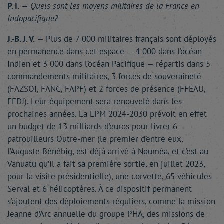
P. I.
—
Quels sont les moyens militaires de la France en
Indopacifique?
J.-B. J. V.
— Plus de 7 000 militaires français sont déployés
en permanence dans cet espace — 4 000 dans l’océan
Indien et 3 000 dans l’océan Pacifique — répartis dans 5
commandements militaires, 3 forces de souveraineté
(FAZSOI, FANC, FAPF) et 2 forces de présence (FFEAU,
FFDJ). Leur équipement sera renouvelé dans les
prochaines années. La LPM 2024-2030 prévoit en effet
un budget de 13 milliards d’euros pour livrer 6
patrouilleurs Outre-mer (le premier d’entre eux,
l’Auguste Bénébig, est déjà arrivé à Nouméa, et c’est au
Vanuatu qu’il a fait sa première sortie, en juillet 2023,
pour la visite présidentielle), une corvette, 65 véhicules
Serval et 6 hélicoptères. À ce dispositif permanent
s’ajoutent des déploiements réguliers, comme la mission
Jeanne d’Arc annuelle du groupe PHA, des missions de