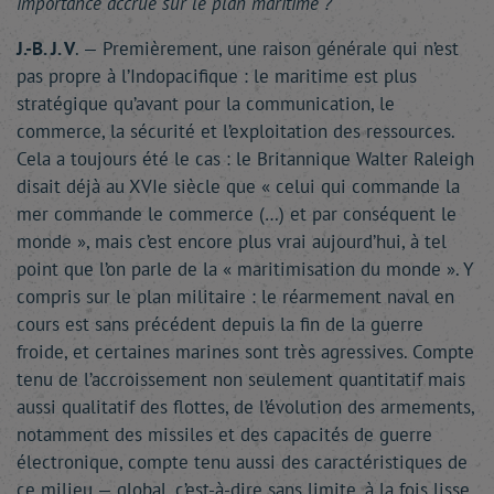
importance accrue sur le plan maritime ?
J.-B. J. V
. — Premièrement, une raison générale qui n’est
pas propre à l’Indopacifique : le maritime est plus
stratégique qu’avant pour la communication, le
commerce, la sécurité et l’exploitation des ressources.
Cela a toujours été le cas : le Britannique Walter Raleigh
disait déjà au XVIe siècle que « celui qui commande la
mer commande le commerce (…) et par conséquent le
monde », mais c’est encore plus vrai aujourd’hui, à tel
point que l’on parle de la « maritimisation du monde ». Y
compris sur le plan militaire : le réarmement naval en
cours est sans précédent depuis la fin de la guerre
froide, et certaines marines sont très agressives. Compte
tenu de l’accroissement non seulement quantitatif mais
aussi qualitatif des flottes, de l’évolution des armements,
notamment des missiles et des capacités de guerre
électronique, compte tenu aussi des caractéristiques de
ce milieu — global, c’est-à-dire sans limite, à la fois lisse,