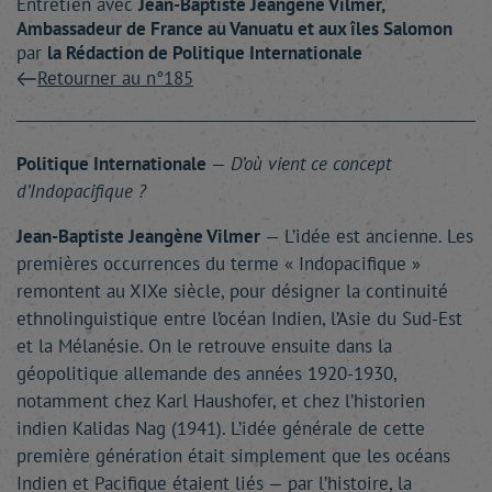
Entretien avec
Jean-Baptiste
Jeangène Vilmer
,
Ambassadeur de France au Vanuatu et aux îles Salomon
par
la Rédaction
de Politique Internationale
Retourner au n°185
Politique Internationale
—
D’où vient ce concept
d’Indopacifique ?
Jean-Baptiste Jeangène Vilmer
— L’idée est ancienne. Les
premières occurrences du terme « Indopacifique »
remontent au XIXe siècle, pour désigner la continuité
ethnolinguistique entre l’océan Indien, l’Asie du Sud-Est
et la Mélanésie. On le retrouve ensuite dans la
géopolitique allemande des années 1920-1930,
notamment chez Karl Haushofer, et chez l’historien
indien Kalidas Nag (1941). L’idée générale de cette
première génération était simplement que les océans
Indien et Pacifique étaient liés — par l’histoire, la