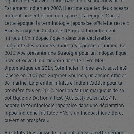
rapprochement avec l’Inde. Dans un discours devant le
Parlement indien en 2007, il estime que les deux océans
forment un seul et même espace stratégique. Mais, à
cette époque, la terminologie japonaise officielle reste «
Asie-Pacifique ». C’est en 2015 qu’est formellement
introduit l’« Indopacifique » dans une déclaration
conjointe des premiers ministres japonais et indien. En
2016, Abe présente une Stratégie pour un Indopacifique
libre et ouvert, qui figurera dans le Livre bleu
diplomatique de 2017. Côté indien, l’idée avait aussi été
lancée en 2007 par Gurpreet Khurana, un ancien officier
de marine. Le premier ministre indien l’utilise pour la
première fois en 2012. Modi en fait un marqueur de sa
politique de l’Action à l’Est (Act East) et, en 2017, il
adopte la terminologie japonaise dans une déclaration
nippo-indienne intitulée « Vers un Indopacifique libre,
ouvert et prospère ».
Aux États-Unis, aussi, le concept infuse à cette période :