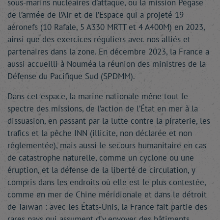
sous-marins nucléaires d’attaque, ou la mission Pégase
de l’armée de l’Air et de l’Espace qui a projeté 19
aéronefs (10 Rafale, 5 A330 MRTT et 4 A400M) en 2023,
ainsi que des exercices réguliers avec nos alliés et
partenaires dans la zone. En décembre 2023, la France a
aussi accueilli à Nouméa la réunion des ministres de la
Défense du Pacifique Sud (SPDMM).
Dans cet espace, la marine nationale mène tout le
spectre des missions, de l’action de l’État en mer à la
dissuasion, en passant par la lutte contre la piraterie, les
trafics et la pêche INN (illicite, non déclarée et non
réglementée), mais aussi le secours humanitaire en cas
de catastrophe naturelle, comme un cyclone ou une
éruption, et la défense de la liberté de circulation, y
compris dans les endroits où elle est le plus contestée,
comme en mer de Chine méridionale et dans le détroit
de Taïwan : avec les États-Unis, la France fait partie des
rares pays qui assument d’y envoyer des bâtiments,