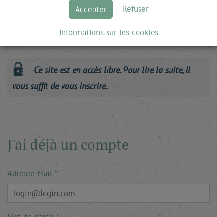
à la hauteur. Nous avons donc de nombreux défis à
Refuser
Accepter
relever à l’heure où tant de pays remettent en cause le
droit international. Le système de l’après-guerre froide,
Informations sur les cookies
celui des …
Ce site est en accès libre. Pour lire la suite, il
vous suffit de vous inscrire.
J'ai déjà un compte
Adresse Mail
Mot de passe