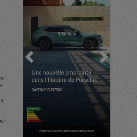
Précédent
Suivant
ine
e
nt
par