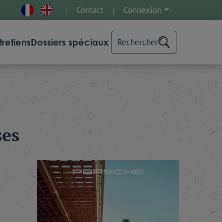
Contact
Connexion
tretiens
Dossiers spéciaux
Rechercher
ses