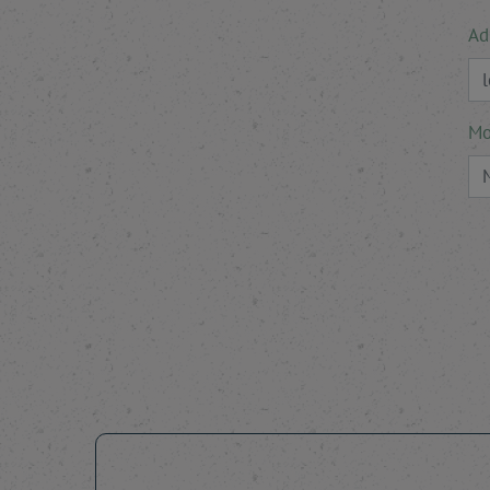
Ad
Mo