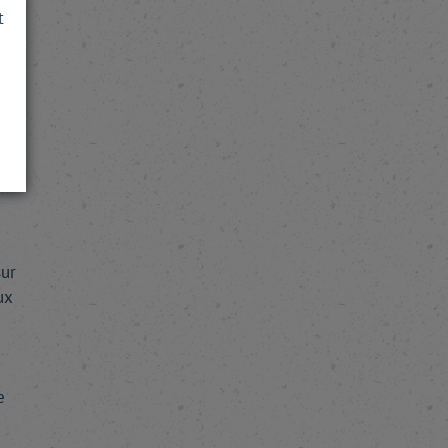
e
t
ins
e
de
sur
ux
e