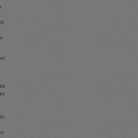
n
il
ur
ion
ale
ses
ats
ns