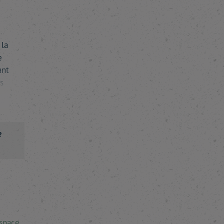
 la
e
ant
s
e
espace