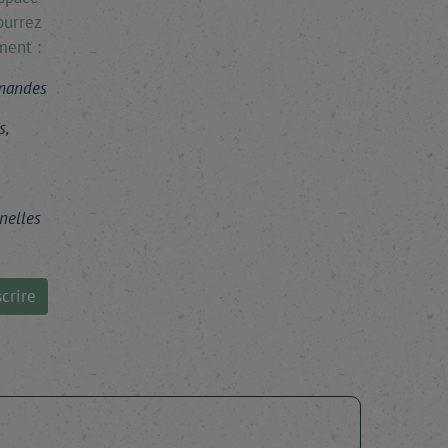
ourrez
ment :
mmandes
s,
nelles
crire