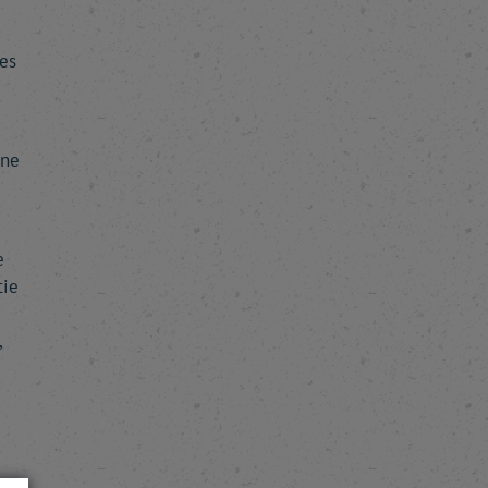
es
une
e
tie
,