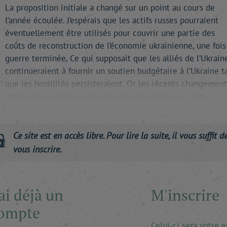
La proposition initiale a changé sur un point au cours de
l’année écoulée. J’espérais que les actifs russes pourraient
éventuellement être utilisés pour couvrir une partie des
coûts de reconstruction de l’économie ukrainienne, une fois
guerre terminée. Ce qui supposait que les alliés de l’Ukrain
continueraient à fournir un soutien budgétaire à l’Ukraine t
que les hostilités persisteraient. Or les récents changement
politiques aux États-Unis ont jeté une ombre sur cette
hypothèse. Par conséquent, si la nouvelle administration …
Ce site est en accès libre. Pour lire la suite, il vous suffit d
vous inscrire.
'ai déjà un
M'inscrire
ompte
Celui-ci sera votre 