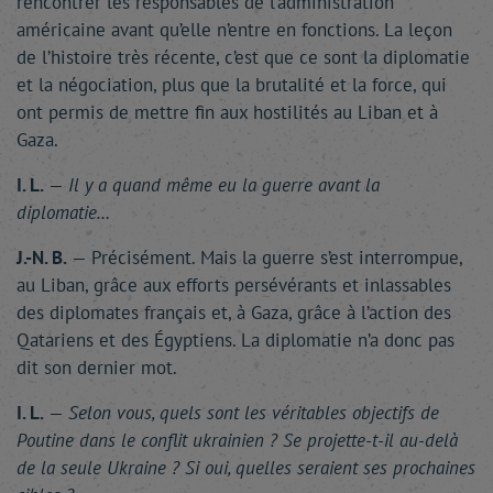
rencontrer les responsables de l’administration
américaine avant qu’elle n’entre en fonctions. La leçon
de l’histoire très récente, c’est que ce sont la diplomatie
et la négociation, plus que la brutalité et la force, qui
ont permis de mettre fin aux hostilités au Liban et à
Gaza.
I. L.
—
Il y a quand même eu la guerre avant la
diplomatie…
J.-N. B.
— Précisément. Mais la guerre s’est interrompue,
au Liban, grâce aux efforts persévérants et inlassables
des diplomates français et, à Gaza, grâce à l’action des
Qatariens et des Égyptiens. La diplomatie n’a donc pas
dit son dernier mot.
I. L.
—
Selon vous, quels sont les véritables objectifs de
Poutine dans le conflit ukrainien ? Se projette-t-il au-delà
de la seule Ukraine ? Si oui, quelles seraient ses prochaines