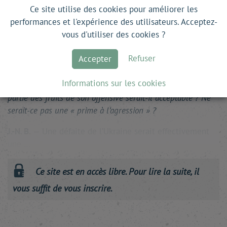
ont été directement prises à partie, ciblées par la
Ce site utilise des cookies pour améliorer les
Russie. Que l’on parle de la Pologne, qui a subi des
performances et l'expérience des utilisateurs. Acceptez-
vagues instrumentalisées de migrants, ou de la Moldavie
vous d'utiliser des cookies ?
et de la Géorgie, qui ont fait l’objet de pressions
insoutenables de la part de la Russie de Vladimir
Refuser
Accepter
Poutine, on voit la menace grandir à l’Est.
Informations sur les cookies
I. L.
—
Un compromis qui laisserait à Poutine au moins une
partie des fruits de son offensive serait-il acceptable ? Ne
serait-ce pas une « prime à l’agression » ?
J.-N. B.
— Une défaite de l’Ukraine serait effectivement
une …
Ce site est en accès libre. Pour lire la suite, il
vous suffit de vous inscrire.