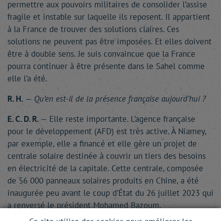
permettre aux pouvoirs militaires de consolider l’assise
fragile et instable sur laquelle ils reposent. Il appartient
à la France de trouver des solutions claires. Ces
solutions ne peuvent pas être imposées. Et elles doivent
être à double sens. Je suis convaincue que la France
pourra continuer à être présente dans le Sahel comme
elle l’a été.
R. H.
—
Qu’en est-il de la présence française aujourd’hui ?
E. C. D. R.
— Elle reste importante. L’agence française
pour le développement (AFD) est très active. À Niamey,
par exemple, elle a financé et elle gère un projet de
centrale solaire destinée à couvrir un tiers des besoins
en électricité de la capitale. Cette centrale, composée
de 56 000 panneaux solaires produits en Chine, a été
inaugurée peu avant le coup d’État du 26 juillet 2023 qui
a renversé le président Mohamed Bazoum.