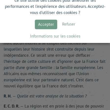
Ce site utilise des cookies pour améliorer les
R. H.
—
La France a-t-elle un réel avenir dans le Sahel ?
performances et l'expérience des utilisateurs. Acceptez-
E. C. D. R.
— Comme je viens de le dire, la coopération n’a
vous d'utiliser des cookies ?
jamais cessé. Des centaines d’ONG françaises sont
Refuser
Accepter
encore présentes sur place et continuent de travailler
malgré les difficultés. Ces pays restent imprégnés de
Informations sur les cookies
culture française. Il faut leur faire comprendre qu’ils
n’ont aucun intérêt à se couper des racines sur
lesquelles leur histoire s’est construite depuis leur
indépendance. Ce serait une erreur que d’effacer
l’héritage de cette culture et d’ignorer que la France fait
partie d’une grande famille : la famille européenne. Les
Africains eux-mêmes reconnaissent que l’Union
européenne est leur partenaire naturel. C’est dans ce
nouvel équilibre que la France doit s’insérer.
R. H.
—
Quelle est votre analyse de la situation ?
E. C. D. R.
— La région est en proie à des jeux de pouvoir