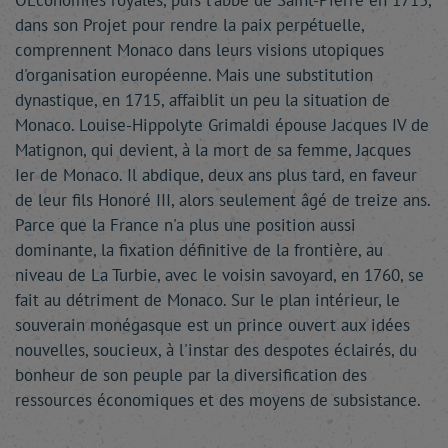
OEconomies royales, puis l'abbé de Saint-Pierre en 1713,
dans son Projet pour rendre la paix perpétuelle,
comprennent Monaco dans leurs visions utopiques
d'organisation européenne. Mais une substitution
dynastique, en 1715, affaiblit un peu la situation de
Monaco. Louise-Hippolyte Grimaldi épouse Jacques IV de
Matignon, qui devient, à la mort de sa femme, Jacques
Ier de Monaco. Il abdique, deux ans plus tard, en faveur
de leur fils Honoré III, alors seulement âgé de treize ans.
Parce que la France n'a plus une position aussi
dominante, la fixation définitive de la frontière, au
niveau de La Turbie, avec le voisin savoyard, en 1760, se
fait au détriment de Monaco. Sur le plan intérieur, le
souverain monégasque est un prince ouvert aux idées
nouvelles, soucieux, à l'instar des despotes éclairés, du
bonheur de son peuple par la diversification des
ressources économiques et des moyens de subsistance.