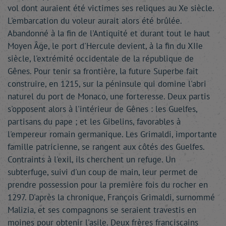
vol dont auraient été victimes ses reliques au Xe siècle.
L'embarcation du voleur aurait alors été brûlée.
Abandonné à la fin de l'Antiquité et durant tout le haut
Moyen Âge, le port d'Hercule devient, à la fin du XIIe
siècle, l'extrémité occidentale de la république de
Gênes. Pour tenir sa frontière, la future Superbe fait
construire, en 1215, sur la péninsule qui domine l'abri
naturel du port de Monaco, une forteresse. Deux partis
s'opposent alors à l'intérieur de Gênes : les Guelfes,
partisans du pape ; et les Gibelins, favorables à
l'empereur romain germanique. Les Grimaldi, importante
famille patricienne, se rangent aux côtés des Guelfes.
Contraints à l'exil, ils cherchent un refuge. Un
subterfuge, suivi d'un coup de main, leur permet de
prendre possession pour la première fois du rocher en
1297. D'après la chronique, François Grimaldi, surnommé
Malizia, et ses compagnons se seraient travestis en
moines pour obtenir l'asile. Deux frères franciscains