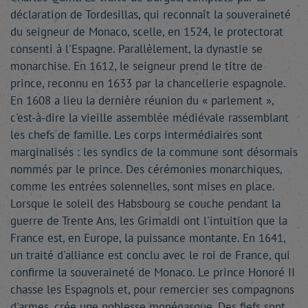
déclaration de Tordesillas, qui reconnaît la souveraineté
du seigneur de Monaco, scelle, en 1524, le protectorat
consenti à l'Espagne. Parallèlement, la dynastie se
monarchise. En 1612, le seigneur prend le titre de
prince, reconnu en 1633 par la chancellerie espagnole.
En 1608 a lieu la dernière réunion du « parlement »,
c'est-à-dire la vieille assemblée médiévale rassemblant
les chefs de famille. Les corps intermédiaires sont
marginalisés : les syndics de la commune sont désormais
nommés par le prince. Des cérémonies monarchiques,
comme les entrées solennelles, sont mises en place.
Lorsque le soleil des Habsbourg se couche pendant la
guerre de Trente Ans, les Grimaldi ont l'intuition que la
France est, en Europe, la puissance montante. En 1641,
un traité d'alliance est conclu avec le roi de France, qui
confirme la souveraineté de Monaco. Le prince Honoré II
chasse les Espagnols et, pour remercier ses compagnons
d'armes, crée une noblesse monégasque. Des fiefs sont