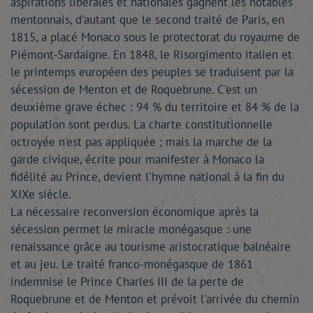
aspirations libérales et nationales gagnent les notables
mentonnais, d'autant que le second traité de Paris, en
1815, a placé Monaco sous le protectorat du royaume de
Piémont-Sardaigne. En 1848, le Risorgimento italien et
le printemps européen des peuples se traduisent par la
sécession de Menton et de Roquebrune. C'est un
deuxième grave échec : 94 % du territoire et 84 % de la
population sont perdus. La charte constitutionnelle
octroyée n'est pas appliquée ; mais la marche de la
garde civique, écrite pour manifester à Monaco la
fidélité au Prince, devient l'hymne national à la fin du
XIXe siècle.
La nécessaire reconversion économique après la
sécession permet le miracle monégasque : une
renaissance grâce au tourisme aristocratique balnéaire
et au jeu. Le traité franco-monégasque de 1861
indemnise le Prince Charles III de la perte de
Roquebrune et de Menton et prévoit l'arrivée du chemin