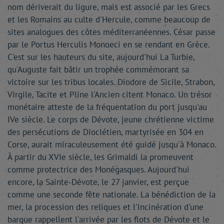
nom dériverait du ligure, mais est associé par les Grecs
et les Romains au culte d'Hercule, comme beaucoup de
sites analogues des côtes méditerranéennes. César passe
par le Portus Herculis Monoeci en se rendant en Grèce.
C'est sur les hauteurs du site, aujourd'hui La Turbie,
qu'Auguste fait bâtir un trophée commémorant sa
victoire sur les tribus locales. Diodore de Sicile, Strabon,
Virgile, Tacite et Pline l'Ancien citent Monaco. Un trésor
monétaire atteste de la fréquentation du port jusqu'au
IVe siècle. Le corps de Dévote, jeune chrétienne victime
des persécutions de Dioclétien, martyrisée en 304 en
Corse, aurait miraculeusement été guidé jusqu'à Monaco.
À partir du XVIe siècle, les Grimaldi la promeuvent
comme protectrice des Monégasques. Aujourd'hui
encore, la Sainte-Dévote, le 27 janvier, est perçue
comme une seconde fête nationale. La bénédiction de la
mer, la procession des reliques et l'incinération d'une
barque rappellent l'arrivée par les flots de Dévote et le