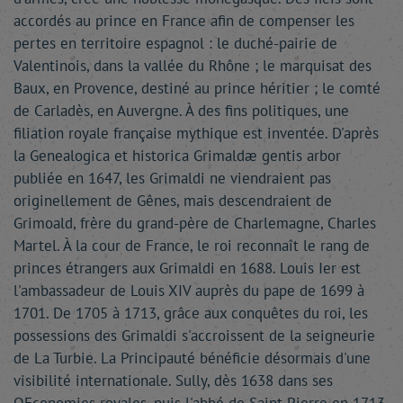
accordés au prince en France afin de compenser les
pertes en territoire espagnol : le duché-pairie de
Valentinois, dans la vallée du Rhône ; le marquisat des
Baux, en Provence, destiné au prince héritier ; le comté
de Carladès, en Auvergne. À des fins politiques, une
filiation royale française mythique est inventée. D'après
la Genealogica et historica Grimaldæ gentis arbor
publiée en 1647, les Grimaldi ne viendraient pas
originellement de Gênes, mais descendraient de
Grimoald, frère du grand-père de Charlemagne, Charles
Martel. À la cour de France, le roi reconnaît le rang de
princes étrangers aux Grimaldi en 1688. Louis Ier est
l'ambassadeur de Louis XIV auprès du pape de 1699 à
1701. De 1705 à 1713, grâce aux conquêtes du roi, les
possessions des Grimaldi s'accroissent de la seigneurie
de La Turbie. La Principauté bénéficie désormais d'une
visibilité internationale. Sully, dès 1638 dans ses