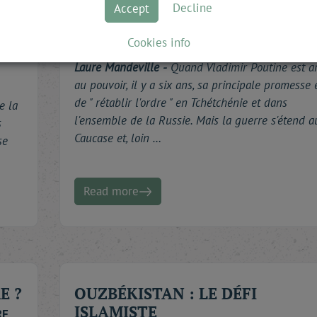
Decline
Accept
Interview with
Dimitri
Rogozine
by
Laure
MANDEVILLE
sev
Cookies info
Laure Mandeville -
Quand Vladimir Poutine est ar
au pouvoir, il y a six ans, sa principale promesse é
de " rétablir l'ordre " en Tchétchénie et dans
e la
l'ensemble de la Russie. Mais la guerre s'étend a
s
Caucase et, loin …
se
Read more
E ?
OUZBÉKISTAN : LE DÉFI
ISLAMISTE
RE