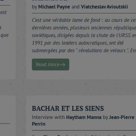
by
Michael
Payne
and
Viatcheslav
Avioutskii
est
C'est une véritable lame de fond : au cours de ce
s
dernières années, plusieurs anciennes républiqu
 que
soviétiques, dirigées depuis la chute de l'URSS e
1991 par des leaders autocratiques, ont été
submergées par des " révolutions de velours ". E
Read more
BACHAR ET LES SIENS
Interview with
Haytham
Manna
by
Jean-Pierre
Perrin