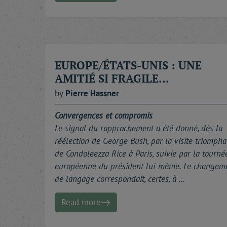
- Gary Kasparov, le génie des échecs reconverti 
démocratie en Russie et empêcher Poutine de b
- Boris Tadic, le président de la Serbie, pour m
du Monténégro, et détailler les garanties démocr
- Hoshyar Zebari, l'influent ministre des Affair
EUROPE/ÉTATS-UNIS : UNE
qui, sans l'avouer, semblent regretter l'époque où
AMITIÉ SI FRAGILE...
- Annette Lu Hsiu-lien, l'inoxydable vice-prési
by
Pierre
Hassner
dangereusement sous-estimées par l'Occident..
Convergences et compromis
À ces personnalités qui " font " l'actualité, no
Le signal du rapprochement a été donné, dès la
compétents : ceux qui dissèquent l'événement et
réélection de George Bush, par la visite triompha
du moment - des récentes réorientations de la 
de Condoleezza Rice à Paris, suivie par la tourné
syrienne, de la montée des nationalismes en A
européenne du président lui-même. Le changem
de langage correspondait, certes, à …
Voilà. Tout est dit, je crois. Que nos lecteurs ve
de Condorcet lorsqu'il écrit : " La vérité appar
Read more
détenir. "