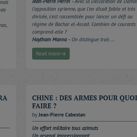
Jean-Pierre Perrin -
Avec la Déclaration de Damas
 mois
l'opposition syrienne, que l'on disait faible et très
ude
divisée, s'est rassemblée pour lancer un défi au
régime de Bachar el-Assad. Combien de courants
mas,
comprend-elle ?
Haytham Manna -
On distingue trois …
Read more
RA
CHINE : DES ARMES POUR QUO
FAIRE ?
by
Jean-Pierre
Cabestan
Un effort militaire tous azimuts
Un arsenal impressionnant