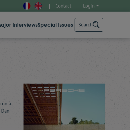
Contact
Login
ajor Interviews
Special Issues
Search
aron à
i Dan