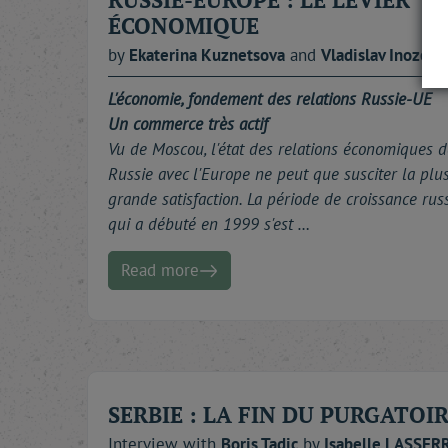
ÉCONOMIQUE
by
Ekaterina
Kuznetsova
and
Vladislav
Inozemt
L'économie, fondement des relations Russie-UE
Un commerce très actif
Vu de Moscou, l'état des relations économiques d
Russie avec l'Europe ne peut que susciter la plu
grande satisfaction. La période de croissance rus
qui a débuté en 1999 s'est …
Read more
SERBIE : LA FIN DU PURGATOIR
Interview with
Boris
Tadic
by
Isabelle
LASSER