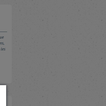
que
ns,
 les