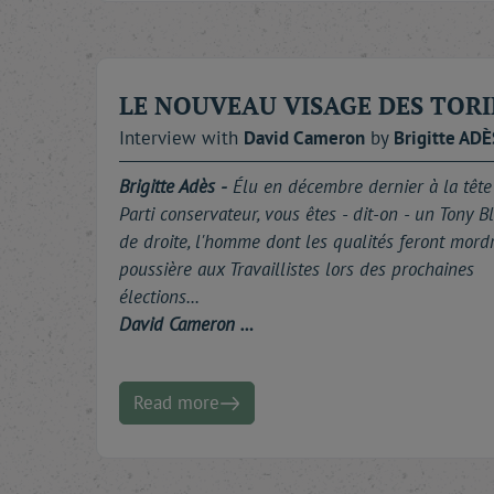
À toutes et à tous : bonne lecture.
LE NOUVEAU VISAGE DES TORI
Interview with
David
Cameron
by
Brigitte
ADÈ
Brigitte Adès -
Élu en décembre dernier à la tête
Parti conservateur, vous êtes - dit-on - un Tony Bl
de droite, l'homme dont les qualités feront mord
poussière aux Travaillistes lors des prochaines
élections...
David Cameron …
Read more