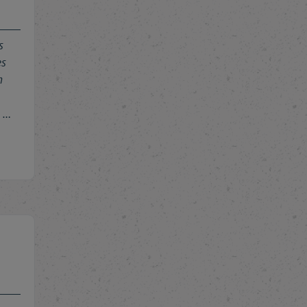
s
es
n
n …