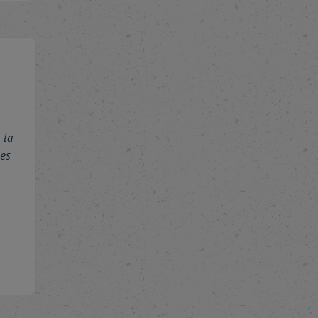
 la
es