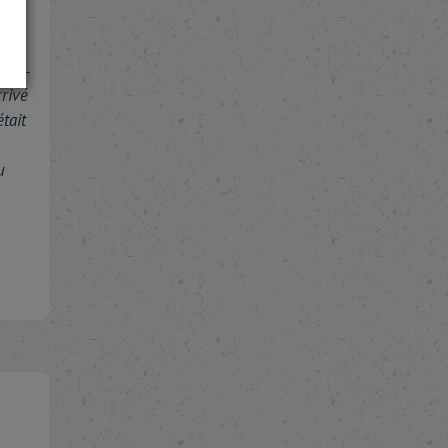
rivé
tait
u