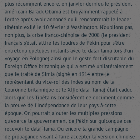
plus récemment encore, en janvier dernier, le président
américain Barack Obama est bruyamment rappelé à
l'ordre après avoir annoncé qu'il rencontrerait le leader
tibétain exilé le 10 février à Washington. N'oublions pas,
non plus, la crise franco-chinoise de 2008 (le président
français s'était attiré les foudres de Pékin pour s'être
entretenu quelques instants avec le dalaï-lama lors d'un
voyage en Pologne) ainsi que le geste fort discutable du
Foreign Office britannique qui a estimé unilatéralement
que le traité de Simla (signé en 1914 entre le
représentant du vice-roi des Indes au nom de la
Couronne britannique et le XIIIe dalaï-lama) était caduc
alors que les Tibétains considèrent ce document comme
la preuve de l'indépendance de leur pays à cette
époque. On pourrait ajouter les multiples pressions
qu'exerce le gouvernement de Pékin sur quiconque ose
recevoir le dalaï-lama. Ou encore la grande campagne
de propagande visant à faire accepter la version chinoise