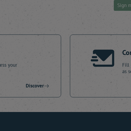
Sign 
Co
ess your
Fill
as s
Discover