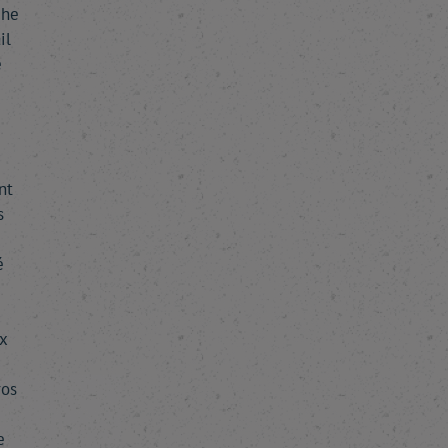
che
il
e
nt
s
é
x
ros
e