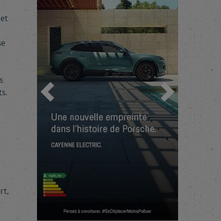
 et
se
s
s.
Previous
Next
rt,