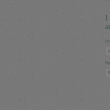
I
a
Em
Pa