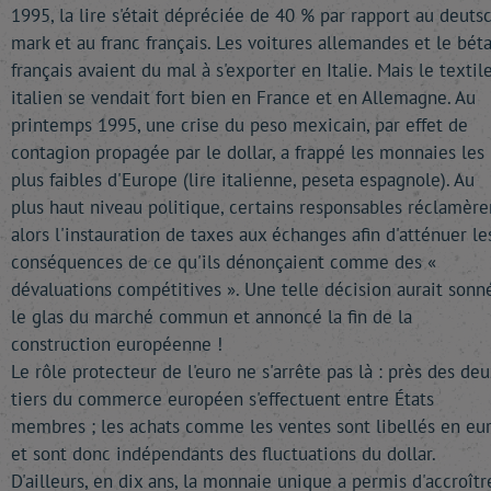
1995, la lire s'était dépréciée de 40 % par rapport au deuts
mark et au franc français. Les voitures allemandes et le béta
français avaient du mal à s'exporter en Italie. Mais le textil
italien se vendait fort bien en France et en Allemagne. Au
printemps 1995, une crise du peso mexicain, par effet de
contagion propagée par le dollar, a frappé les monnaies les
plus faibles d'Europe (lire italienne, peseta espagnole). Au
plus haut niveau politique, certains responsables réclamère
alors l'instauration de taxes aux échanges afin d'atténuer le
conséquences de ce qu'ils dénonçaient comme des «
dévaluations compétitives ». Une telle décision aurait sonn
le glas du marché commun et annoncé la fin de la
construction européenne !
Le rôle protecteur de l'euro ne s'arrête pas là : près des deu
tiers du commerce européen s'effectuent entre États
membres ; les achats comme les ventes sont libellés en eu
et sont donc indépendants des fluctuations du dollar.
D'ailleurs, en dix ans, la monnaie unique a permis d'accroîtr