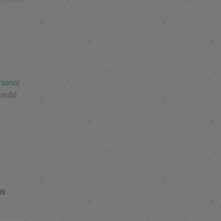
rsonal
could
r
ns