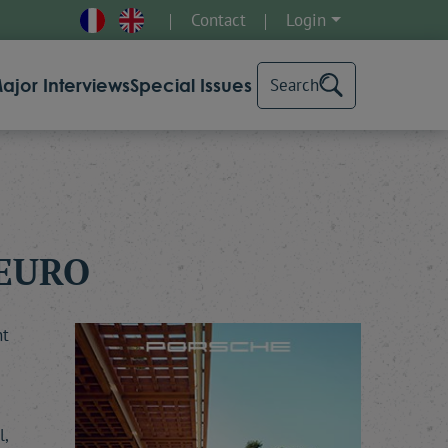
Contact
Login
ajor Interviews
Special Issues
Search
'EURO
nt
l,