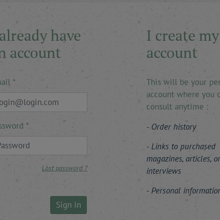
 already have
I create my
n account
account
ail
This will be your pe
account where you 
consult anytime :
ssword
Order history
Links to purchased
magazines, articles, o
Lost password ?
interviews
Personal informatio
Sign in