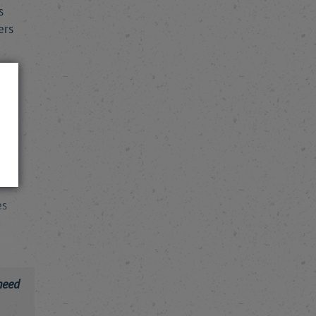
s
ers
as
es
a
need