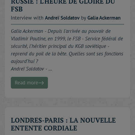
RUSSIE : L'HEURE DE GLOIRE DU
FSB
Interview with
Andreï
Soldatov
by
Galia
Ackerman
Galia Ackerman - Depuis l'arrivée au pouvoir de
Vladimir Poutine, en 1999, le FSB - Service fédéral de
sécurité, l'héritier principal du KGB soviétique -
reprend du poil de la bête. Quelles sont ses fonctions
aujourd'hui ?
Andreï Soldatov - …
Read more
LONDRES-PARIS : LA NOUVELLE
ENTENTE CORDIALE