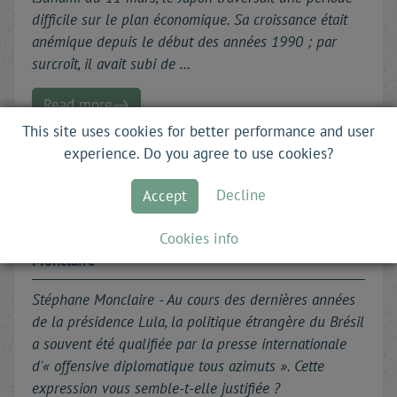
difficile sur le plan économique. Sa croissance était
anémique depuis le début des années 1990 ; par
surcroît, il avait subi de …
Read more
This site uses cookies for better performance and user
experience. Do you agree to use cookies?
Decline
Accept
LE BRESIL ET LE MONDE
Cookies info
Interview with
Marco Aurélio
Garcia
by
Stéphane
Monclaire
Stéphane Monclaire - Au cours des dernières années
de la présidence Lula, la politique étrangère du Brésil
a souvent été qualifiée par la presse internationale
d'« offensive diplomatique tous azimuts ». Cette
expression vous semble-t-elle justifiée ?