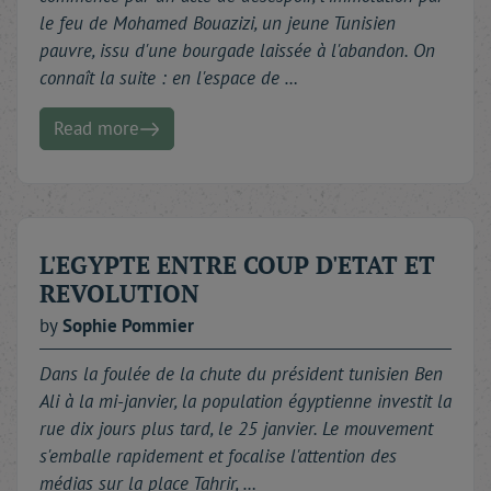
least : nous nous réjouissons qu'Alain Juppé ait
le feu de Mohamed Bouazizi, un jeune Tunisien
accordé à notre Revue sa première grande interview
pauvre, issu d'une bourgade laissée à l'abandon. On
de fond depuis son retour au Quai d'Orsay. Nos
connaît la suite : en l'espace de …
lecteurs apprécieront, je pense, cette éclairante grille
de lecture du rôle de la France. Dans la guerre
Read more
comme dans la paix. Là où sifflent les balles et autour
des tables de conférence. Talleyrand, toujours
cynique, prétendait que la politique consiste surtout
« à agiter le peuple avant de s'en servir ». Ce Numéro
de Printemps devrait aider à le contredire.... À toutes
L'EGYPTE ENTRE COUP D'ETAT ET
et à tous : bonne lecture.
REVOLUTION
by
Sophie
Pommier
Dans la foulée de la chute du président tunisien Ben
Ali à la mi-janvier, la population égyptienne investit la
rue dix jours plus tard, le 25 janvier. Le mouvement
s'emballe rapidement et focalise l'attention des
médias sur la place Tahrir, …