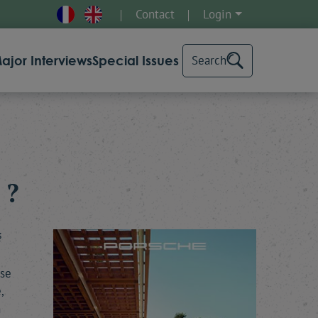
Contact
Login
ajor Interviews
Special Issues
Search
 ?
é
 se
,
n