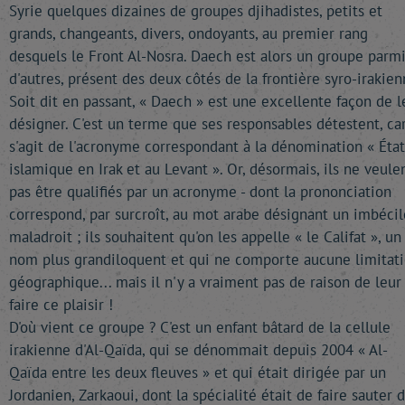
Syrie quelques dizaines de groupes djihadistes, petits et
grands, changeants, divers, ondoyants, au premier rang
desquels le Front Al-Nosra. Daech est alors un groupe parm
d'autres, présent des deux côtés de la frontière syro-irakien
Soit dit en passant, « Daech » est une excellente façon de l
désigner. C'est un terme que ses responsables détestent, car
s'agit de l'acronyme correspondant à la dénomination « État
islamique en Irak et au Levant ». Or, désormais, ils ne veule
pas être qualifiés par un acronyme - dont la prononciation
correspond, par surcroît, au mot arabe désignant un imbécil
maladroit ; ils souhaitent qu'on les appelle « le Califat », un
nom plus grandiloquent et qui ne comporte aucune limitat
géographique... mais il n'y a vraiment pas de raison de leur
faire ce plaisir !
D'où vient ce groupe ? C'est un enfant bâtard de la cellule
irakienne d'Al-Qaïda, qui se dénommait depuis 2004 « Al-
Qaïda entre les deux fleuves » et qui était dirigée par un
Jordanien, Zarkaoui, dont la spécialité était de faire sauter 