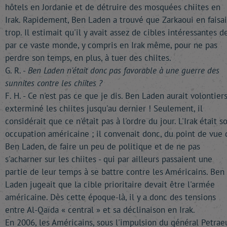
hôtels en Jordanie et de détruire des mosquées chiites en
Irak. Rapidement, Ben Laden a trouvé que Zarkaoui en faisai
trop. Il estimait qu'il y avait assez de cibles intéressantes d
par ce vaste monde, y compris en Irak même, pour ne pas
perdre son temps, en plus, à tuer des chiites.
G. R. -
Ben Laden n'était donc pas favorable à une guerre des
sunnites contre les chiites ?
F. H. - Ce n'est pas ce que je dis. Ben Laden aurait volontier
exterminé les chiites jusqu'au dernier ! Seulement, il
considérait que ce n'était pas à l'ordre du jour. L'Irak était s
occupation américaine ; il convenait donc, du point de vue 
Ben Laden, de faire un peu de politique et de ne pas
s'acharner sur les chiites - qui par ailleurs passaient une
partie de leur temps à se battre contre les Américains. Ben
Laden jugeait que la cible prioritaire devait être l'armée
américaine. Dès cette époque-là, il y a donc des tensions
entre Al-Qaïda « central » et sa déclinaison en Irak.
En 2006, les Américains, sous l'impulsion du général Petraeu