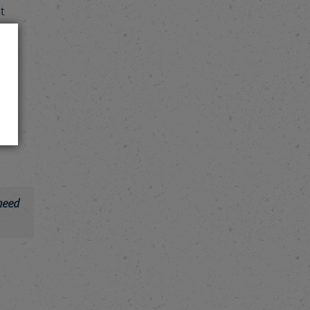
t
 «
es
need