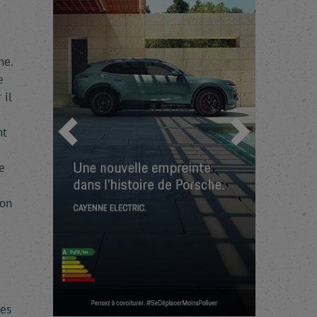
i
ne.
e
 il
nt
Previous
Next
e
ion
des