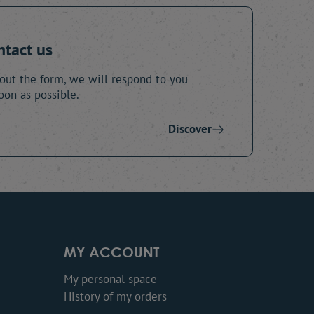
ntact us
 out the form, we will respond to you
oon as possible.
Discover
MY ACCOUNT
My personal space
History of my orders