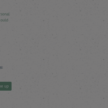
rsonal
could
r
ns
me up