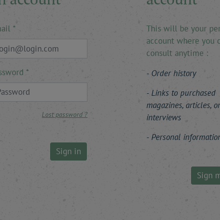
ail
This will be your pe
account where you 
consult anytime :
ssword
Order history
Links to purchased
magazines, articles, o
Lost password ?
interviews
Personal informatio
Sign in
Sign 