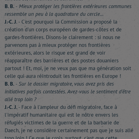
B. B.
-
Mieux protéger les frontières extérieures communes
ressemble un peu à la quadrature du cercle...
J.-C. J
. - C'est pourquoi la Commission a proposé la
création d'un corps européen de gardes-côtes et de
gardes-frontières. Disons-le clairement : si nous ne
parvenons pas à mieux protéger nos frontières
extérieures, alors le risque est grand de voir
réapparaître des barrières et des postes douaniers
partout ! Et, moi, je ne veux pas que ma génération soit
celle qui aura réintroduit les frontières en Europe !
B. B.
-
Sur le dossier migratoire, vous avez pris des
initiatives parfois contestées. Avez-vous le sentiment d'être
allé trop loin ?
J.-C. J.
- Face à l'ampleur du défi migratoire, face à
l'impératif humanitaire qui est le nôtre envers les
réfugiés victimes de la guerre et de la barbarie de
Daech, je ne considère certainement pas que je suis allé
trop loin ! Ce que je crois, surtout, c'est que cette