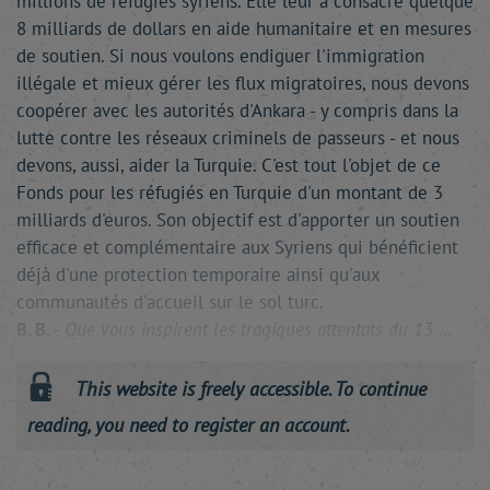
millions de réfugiés syriens. Elle leur a consacré quelque
8 milliards de dollars en aide humanitaire et en mesures
de soutien. Si nous voulons endiguer l'immigration
illégale et mieux gérer les flux migratoires, nous devons
coopérer avec les autorités d'Ankara - y compris dans la
lutte contre les réseaux criminels de passeurs - et nous
devons, aussi, aider la Turquie. C'est tout l'objet de ce
Fonds pour les réfugiés en Turquie d'un montant de 3
milliards d'euros. Son objectif est d'apporter un soutien
efficace et complémentaire aux Syriens qui bénéficient
déjà d'une protection temporaire ainsi qu'aux
communautés d'accueil sur le sol turc.
B. B.
-
Que vous inspirent les tragiques attentats du 13 …
This website is freely accessible. To continue
reading, you need to register an account.