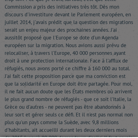
Commission a pris des initiatives très tôt. Dès mon
discours d'investiture devant le Parlement européen, en
juillet 2014, j'avais prédit que la question des migrations
serait un enjeu majeur des prochaines années. J'ai
aussitôt proposé que l'Europe se dote d'un Agenda
européen sur la migration. Nous avions aussi prévu de
relocaliser, à travers l'Europe, 40 000 personnes ayant
droit à une protection internationale. Face à l'afflux de
réfugiés, nous avons porté ce chiffre à 160 000 au total.
J'ai fait cette proposition parce que ma conviction est
que la solidarité en Europe doit être partagée. Pour moi,
il ne fait aucun doute que les États membres où arrivent
le plus grand nombre de réfugiés - que ce soit l'Italie, la
Grèce ou d'autres - ne peuvent pas être abandonnés à
leur sort et gérer seuls ce défi. Et il n'est pas normal non
plus qu'un pays comme la Suède, avec 9,8 millions
d'habitants, ait accueilli durant les deux derniers mois
de 2015 jusqu'à 80 000 demandeurs d'asile. Il faut savoir