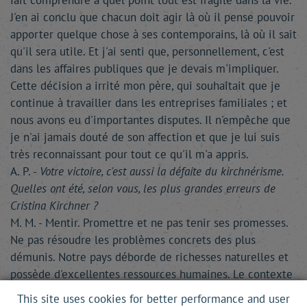
fait comprendre à quel point tout est fragile dans la vie.
J'en ai conclu que chacun doit agir là où il pense pouvoir
apporter quelque chose à ses contemporains, là où il sait
qu'il sera utile. Et j'ai senti que, personnellement, c'est
dans les affaires publiques que je devais m'impliquer.
Cette décision a irrité mon père, qui souhaitait que je
continue à travailler dans les entreprises familiales ; et
nous avons eu d'importantes disputes. Il n'empêche que
je n'ai jamais douté de son affection et que je lui suis
très reconnaissant pour tout ce qu'il m'a appris.
A. P. -
Votre victoire, c'est aussi la défaite du kirchnérisme.
Quelles ont été, selon vous, les plus grandes erreurs de
Cristina Kirchner ?
M. M. - Mentir. Promettre et ne pas tenir ses promesses.
Ne pas résoudre les problèmes concrets des plus
démunis. Notre pays déborde de richesses naturelles et
possède d'excellentes ressources humaines. Le contexte
régional était favorable : l'Amérique latine vient de vivre
This site uses cookies for better performance and user