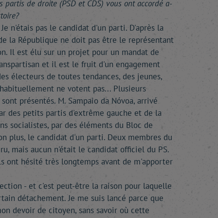
es partis de droite (PSD et CDS) vous ont accordé a-
ctoire?
e n'étais pas le candidat d'un parti. D'après la
 de la République ne doit pas être le représentant
on. Il est élu sur un projet pour un mandat de
anspartisan et il est le fruit d'un engagement
 des électeurs de toutes tendances, des jeunes,
habituellement ne votent pas... Plusieurs
 sont présentés. M. Sampaio da Nóvoa, arrivé
r des petits partis d'extrême gauche et de la
ins socialistes, par des éléments du Bloc de
non plus, le candidat d'un parti. Deux membres du
ru, mais aucun n'était le candidat officiel du PS.
ls ont hésité très longtemps avant de m'apporter
lection - et c'est peut-être la raison pour laquelle
ertain détachement. Je me suis lancé parce que
mon devoir de citoyen, sans savoir où cette