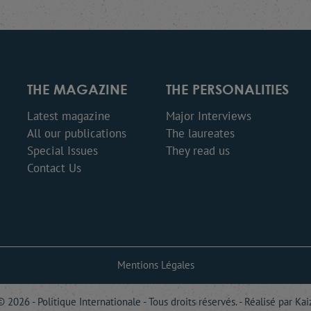
THE MAGAZINE
THE PERSONALITIES
Latest magazine
Major Interviews
All our publications
The laureates
Special Issues
They read us
Contact Us
Mentions Légales
 2026 - Politique Internationale - Tous droits réservés. - Réalisé par
Kai