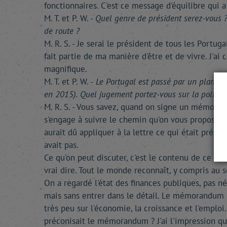
fonctionnaires. C'est ce message d'équilibre qui a
M. T. et P. W. -
Quel genre de président serez-vous ? V
de route ?
M. R. S. - Je serai le président de tous les Portu
fait partie de ma manière d'être et de vivre. J'ai
magnifique.
M. T. et P. W. -
Le Portugal est passé par un plan de
en 2015). Quel jugement portez-vous sur la politiqu
M. R. S. - Vous savez, quand on signe un mémora
s'engage à suivre le chemin qu'on vous propose. 
aurait dû appliquer à la lettre ce qui était prévu 
avait pas.
Ce qu'on peut discuter, c'est le contenu de ce mé
vrai dire. Tout le monde reconnaît, y compris au 
On a regardé l'état des finances publiques, pas 
mais sans entrer dans le détail. Le mémorandum in
très peu sur l'économie, la croissance et l'empl
préconisait le mémorandum ? J'ai l'impression qu'i