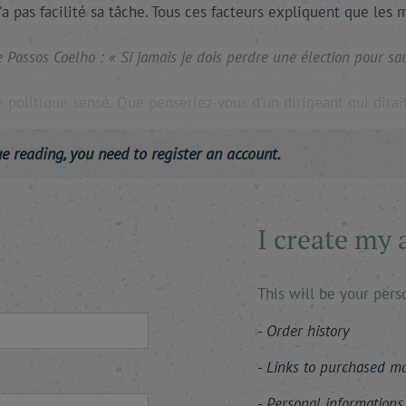
'a pas facilité sa tâche. Tous ces facteurs expliquent que les
Passos Coelho : « Si jamais je dois perdre une élection pour sauv
e politique sensé. Que penseriez-vous d'un dirigeant qui dirai
ue reading, you need to register an account.
I create my 
This will be your per
Order history
Links to purchased mag
Personal informations