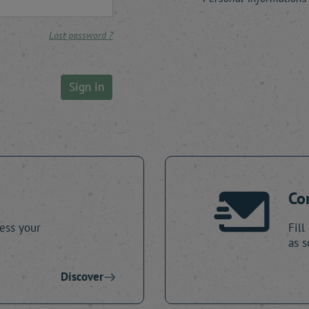
Lost password ?
Sign in
Co
ess your
Fill
as s
Discover