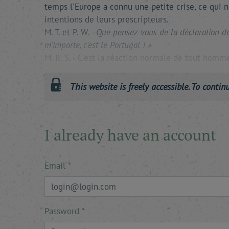
temps l'Europe a connu une petite crise, ce qui n
intentions de leurs prescripteurs.
M. T. et P. W. -
Que pensez-vous de la déclaration de 
m'importe, c'est le Portugal ! »
M. R. S. - C'est la réaction normale de tout homm
This website is freely accessible. To contin
I already have an account
Email
Password