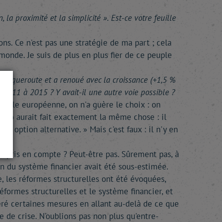
la proximité et la simplicité ». Est-ce votre feuille
ons. Ce n'est pas une stratégie de ma part ; cela
 monde. Je suis de plus en plus fier de ce peuple
banqueroute et a renoué avec la croissance (+1,5 %
 2011 à 2015 ? Y avait-il une autre voie possible ?
rale européenne, on n'a guère le choix : on
elho aurait fait exactement la même chose : il
ne option alternative. » Mais c'est faux : il n'y en
té pris en compte ? Peut-être pas. Sûrement pas, à
on du système financier avait été sous-estimée.
, les réformes structurelles ont été évoquées,
formes structurelles et le système financier, et
éré certaines mesures en allant au-delà de ce que
e de crise. N'oublions pas non plus qu'entre-