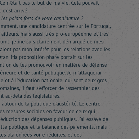
Ce n'était pas le but de ma vie. Cela pouvait
 c'est arrivé.
 les points forts de votre candidature ?
idemment, une candidature centrée sur le Portugal,
ailleurs, mais aussi très pro-européenne et très
 point, je me suis clairement démarqué de mes
aient pas mon intérêt pour les relations avec les
Otan. Ma proposition phare portait sur les
ntention de les promouvoir en matière de défense
térieure et de santé publique. Je m'attaquerai
le et à l'éducation nationale, qui sont deux gros
maines, il faut s'efforcer de rassembler des
t au-delà des législatures.
 autour de la politique d'austérité. Le centre
 des mesures sociales en faveur de ceux qui
 réduction des dépenses publiques. J'ai essayé de
a dette publique et la balance des paiements, mais
tes plafonnées voire réduites, et des