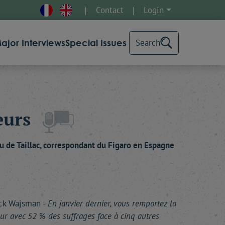
Contact
Login
ajor Interviews
Special Issues
Search
eurs
eu
de Taillac
, correspondant du Figaro en Espagne
ick Wajsman -
En janvier dernier, vous remportez la
our avec 52 % des suffrages face à cinq autres