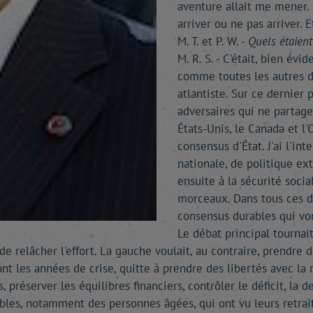
aventure allait me mener. 
arriver ou ne pas arriver. Et
M. T. et P. W. -
Quels étaient
M. R. S. - C'était, bien év
comme toutes les autres d'
atlantiste. Sur ce dernier
adversaires qui ne partage
États-Unis, le Canada et l'
consensus d'État. J'ai l'i
nationale, de politique ex
ensuite à la sécurité socia
morceaux. Dans tous ces do
consensus durables qui von
Le débat principal tournait
 de relâcher l'effort. La gauche voulait, au contraire, prendre
ant les années de crise, quitte à prendre des libertés avec la
tes, préserver les équilibres financiers, contrôler le déficit, l
ables, notamment des personnes âgées, qui ont vu leurs retrai