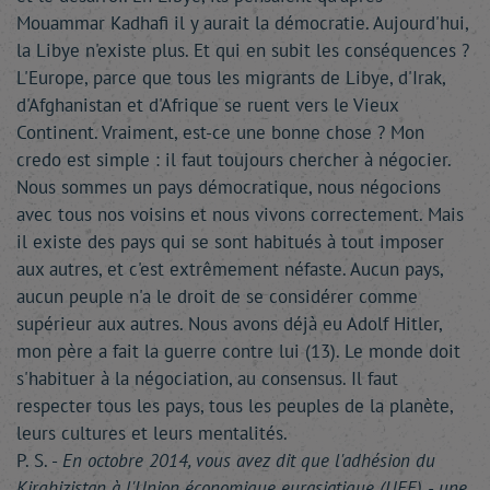
Mouammar Kadhafi il y aurait la démocratie. Aujourd'hui,
la Libye n'existe plus. Et qui en subit les conséquences ?
L'Europe, parce que tous les migrants de Libye, d'Irak,
d'Afghanistan et d'Afrique se ruent vers le Vieux
Continent. Vraiment, est-ce une bonne chose ? Mon
credo est simple : il faut toujours chercher à négocier.
Nous sommes un pays démocratique, nous négocions
avec tous nos voisins et nous vivons correctement. Mais
il existe des pays qui se sont habitués à tout imposer
aux autres, et c'est extrêmement néfaste. Aucun pays,
aucun peuple n'a le droit de se considérer comme
supérieur aux autres. Nous avons déjà eu Adolf Hitler,
mon père a fait la guerre contre lui (13). Le monde doit
s'habituer à la négociation, au consensus. Il faut
respecter tous les pays, tous les peuples de la planète,
leurs cultures et leurs mentalités.
P. S. -
En octobre 2014, vous avez dit que l'adhésion du
Kirghizistan à l'Union économique eurasiatique (UEE) - une