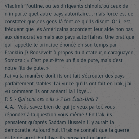
Vladimir Poutine, ou les dirigeants chinois, ou ceux de
n'importe quel autre pays autoritaire... mais force est de
constater que ces gens-là font ce qu'ils disent. Or il est
fréquent que les Américains accordent leur aide non pas
aux démocraties mais aux pays autoritaires. Une pratique
qui rappelle le principe énoncé en son temps par
Franklin D. Roosevelt à propos du dictateur nicaraguayen
Somoza : « C'est peut-être un fils de pute, mais c'est
notre fils de pute. »
J'ai vu la manière dont ils ont fait s'écrouler des pays
parfaitement stables. J'ai vu ce qu'ils ont fait en Irak, j'ai
vu comment ils ont anéanti la Libye...
P. S. -
Qui sont ces « ils » ? Les États-Unis ?
A. A. - Vous savez bien de qui je veux parler, vous
répondez à la question vous-même ! En Irak, ils
pensaient qu'après Saddam Hussein il y aurait la
démocratie. Aujourd'hui, l'Irak ne connaît que la guerre
et le désarroi. En Libye, ils pensaient qu'après