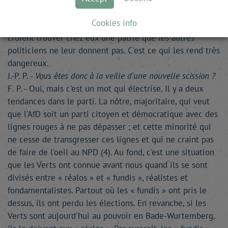
sentiments - alors que je suis, moi, pour une
Cookies info
argumentation rationnelle. Nombre de gens simples
croient trouver chez eux une patrie que les autres
politiciens ne leur donnent pas. C'est ce qui les rend très
dangereux.
J.-P. P. -
Vous êtes donc à la veille d'une nouvelle scission ?
F. P. - Oui, mais c'est un mot qui électrise. Il y a deux
tendances dans le parti. La nôtre, majoritaire, qui veut
que l'AfD soit un parti citoyen et démocratique avec des
lignes rouges à ne pas dépasser ; et cette minorité qui
ne cesse de transgresser ces lignes et qui ne craint pas
de faire de l'oeil au NPD (4). Au fond, c'est une situation
que les Verts ont connue avant nous quand ils se sont
divisés entre « réalos » et « fundis », réalistes et
fondamentalistes. Partout où les « fundis » ont pris le
dessus, ils ont perdu les élections. En revanche, si les
Verts sont aujourd'hui au pouvoir en Bade-Wurtemberg,