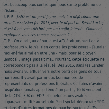
est beaucoup plus centré que nous sur le problème de
l'islam.
J.-P. P. -
L'AfD est un parti jeune, mais il a déjà connu une
première scission (en 2015, avec le départ de Bernd Lucke)
et est à nouveau déchiré par un conflit interne... Comment
expliquez-vous ces remous constants ?
F. P. - On disait, au début, que l'AfD était un parti de «
professeurs ». Je n'ai rien contre les professeurs - j'aurais
moi-même aimé en être une - mais, pour le citoyen
lambda, l'image passait mal. Pourtant, cette étiquette ne
correspondait pas à la réalité. Dès 2013, dans les Länder,
nous avons vu affluer vers notre parti des gens de tous
horizons. Il y avait parmi eux bon nombre de
représentants de professions libérales. Certains n'avaient
jusqu'alors jamais appartenu à un parti ; 10 % venaient
de la CDU, 5 % du FDP, et quelques-uns avaient
auparavant milité au sein du Parti social-démocrate SPD
et dans d'autres formations de gauche, surtout à l'Est.