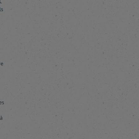
.
ls
Je
es
à