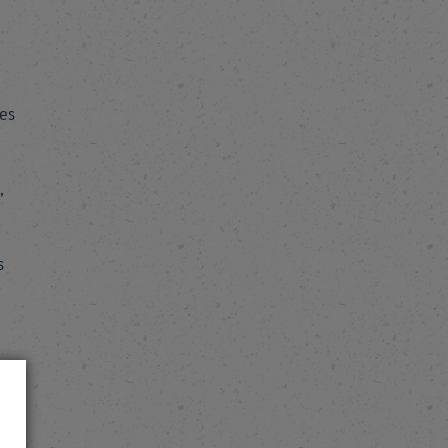
res
,
s
er
r