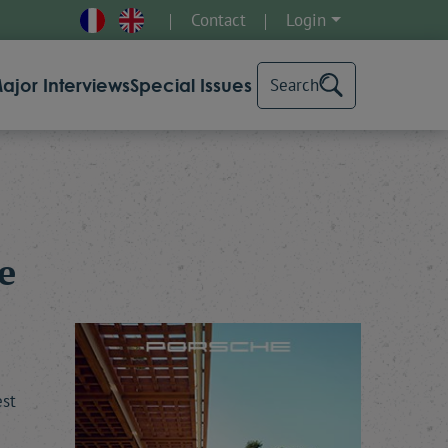
Contact
Login
ajor Interviews
Special Issues
Search
e
est