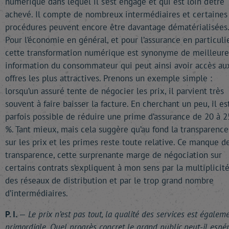
numérique dans lequel il s’est engagé et qui est loin d’être
achevé. Il compte de nombreux intermédiaires et certaines
procédures peuvent encore être davantage dématérialisées.
Pour l’économie en général, et pour l’assurance en particulie
cette transformation numérique est synonyme de meilleure
information du consommateur qui peut ainsi avoir accès au
offres les plus attractives. Prenons un exemple simple :
lorsqu’un assuré tente de négocier les prix, il parvient très
souvent à faire baisser la facture. En cherchant un peu, il es
parfois possible de réduire une prime d’assurance de 20 à 2
%. Tant mieux, mais cela suggère qu’au fond la transparence
sur les prix et les primes reste toute relative. Ce manque d
transparence, cette surprenante marge de négociation sur
certains contrats s’expliquent à mon sens par la multiplicite
des réseaux de distribution et par le trop grand nombre
d’intermédiaires.
P. I.
—
Le prix n’est pas tout, la qualité des services est égalem
primordiale. Quel progrès concret le grand public peut-il espé