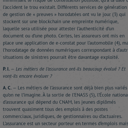
minimisant le risque de contestation possible, qu’à la date 
l’accident le trou existait. Différents services de génération
de gestion de « preuves » horodatées ont vu le jour (3) qui
stockent sur une blockchain une empreinte numérique,
laquelle sera utilisée pour attester l’authenticité d’un
document ou d’une photo. Certes, les assureurs ont mis en
place une application de e-constat pour l’automobile (4), ma
l’horodatage de données numériques correspondant à d’autr
situations de sinistres pourrait être davantage exploité.
P. I.
—
Les métiers de l’assurance ont-ils beaucoup évolué ? Et
vont-ils encore évoluer ?
A. C.
— Les métiers de l’assurance sont déjà bien plus variés
qu’on ne l’imagine. À la sortie de l’ENASS (5), l’École nationa
d’assurance qui dépend du CNAM, les jeunes diplômés
trouvent quasiment tous des emplois à des postes
commerciaux, juridiques, de gestionnaires ou d’actuaires.
L’assurance est un secteur porteur en termes d’emplois mais