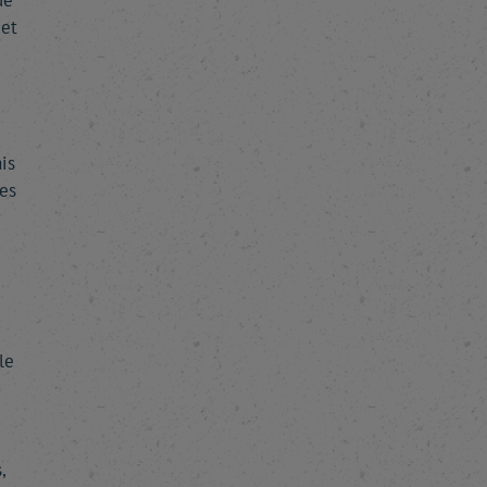
de
 et
is
es
le
,