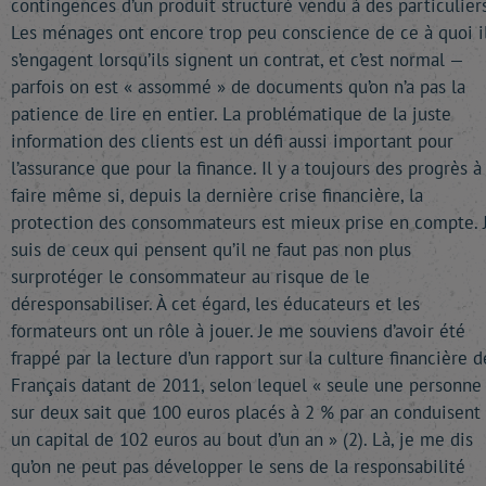
contingences d’un produit structuré vendu à des particuliers
Les ménages ont encore trop peu conscience de ce à quoi i
s’engagent lorsqu’ils signent un contrat, et c’est normal —
parfois on est « assommé » de documents qu’on n’a pas la
patience de lire en entier. La problématique de la juste
information des clients est un défi aussi important pour
l’assurance que pour la finance. Il y a toujours des progrès à
faire même si, depuis la dernière crise financière, la
protection des consommateurs est mieux prise en compte. 
suis de ceux qui pensent qu’il ne faut pas non plus
surprotéger le consommateur au risque de le
déresponsabiliser. À cet égard, les éducateurs et les
formateurs ont un rôle à jouer. Je me souviens d’avoir été
frappé par la lecture d’un rapport sur la culture financière d
Français datant de 2011, selon lequel « seule une personne
sur deux sait que 100 euros placés à 2 % par an conduisent 
un capital de 102 euros au bout d’un an » (2). Là, je me dis
qu’on ne peut pas développer le sens de la responsabilité