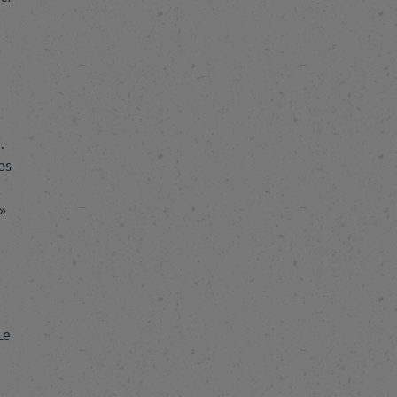
.
es
»
Le