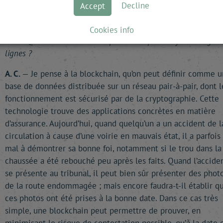
Decline
Accept
les citoyens que nous sommes, et non favoriser l’émergenc
de nouveaux oligopoles.
Cookies info
P. I.
—
Quelle innovation vous paraît-elle pouvoir faire bouger 
lignes ?
A. C.
— Je pense à la blockchain, qu’on peut définir comme 
base de données distribuée sur un réseau pair-à-pair, dont l
fonctionnement est sécurisé par de la cryptographie. Cette
technologie trouve des applications concrètes en matière
d’assurance. Aujourd’hui, quand quelqu’un a un accident de l
circulation à cause d’une voirie en mauvais état, il a parfois
mal à démontrer sa bonne foi, notamment si le trou dans la
chaussée a été rebouché peu après les faits. Quand l’acciden
se présente au tribunal, il peut bien sûr présenter des phot
de la route endommagée ; mais encore faudra-t-il établir q
ces photos ont été prises à la bonne date. Dans ce cas très
simple, une blockchain peut permettre de prouver, en