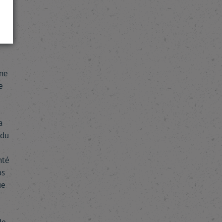
e
les
une
e
a
 du
té
os
ue