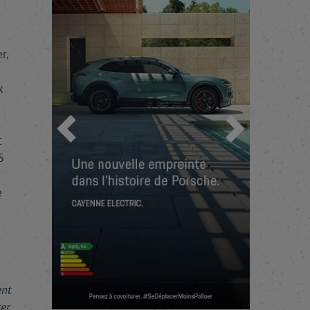
r,
x
Previous
Next
t
5
e
́
ent
rer