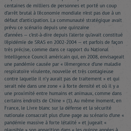
centaines de milliers de personnes et porté un coup
d’arrêt brutal à l’économie mondiale n’est pas due à un
défaut d’anticipation. La communauté stratégique avait
prévu ce scénario depuis une quinzaine
d’années — c’est-à-dire depuis l’alerte qu’avait constitué
l’épidémie de SRAS en 2002-2004 — et parfois de façon
très précise, comme dans ce rapport du National
Intelligence Council américain qui, en 2008, envisageait
une pandémie causée par « l’émergence d’une maladie
respiratoire virulente, nouvelle et très contagieuse
contre laquelle il n’y aurait pas de traitement » et qui
serait née dans une zone « à forte densité et où il y a
une proximité entre humains et animaux, comme dans
certains endroits de Chine » (1). Au même moment, en
France, le Livre blanc sur la défense et la sécurité
nationale consacrait plus d’une page au scénario d’une «
pandémie massive à forte létalité » et jugeait «
plausible » son apparition dans « les quinze années à