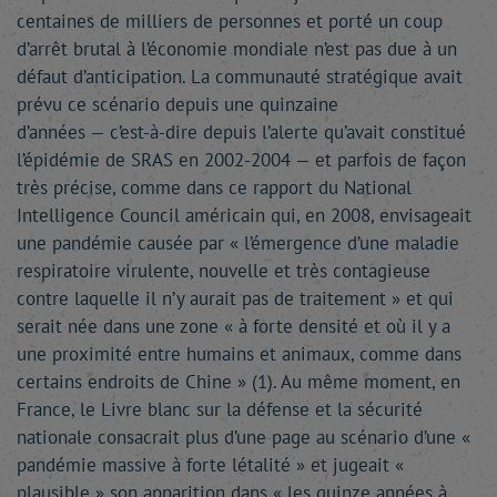
centaines de milliers de personnes et porté un coup
d’arrêt brutal à l’économie mondiale n’est pas due à un
défaut d’anticipation. La communauté stratégique avait
prévu ce scénario depuis une quinzaine
d’années — c’est-à-dire depuis l’alerte qu’avait constitué
l’épidémie de SRAS en 2002-2004 — et parfois de façon
très précise, comme dans ce rapport du National
Intelligence Council américain qui, en 2008, envisageait
une pandémie causée par « l’émergence d’une maladie
respiratoire virulente, nouvelle et très contagieuse
contre laquelle il n’y aurait pas de traitement » et qui
serait née dans une zone « à forte densité et où il y a
une proximité entre humains et animaux, comme dans
certains endroits de Chine » (1). Au même moment, en
France, le Livre blanc sur la défense et la sécurité
nationale consacrait plus d’une page au scénario d’une «
pandémie massive à forte létalité » et jugeait «
plausible » son apparition dans « les quinze années à