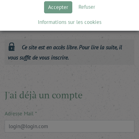
Refuser
Accepter
ne changera strictement rien, deux thèses principales
s’opposent. Selon les uns, la pandémie est un tournant :
Informations sur les cookies
elle « modifiera à jamais l’ordre mondial », écrit Henry
Kissinger, qui croit savoir qu’« après le …
Ce site est en accès libre. Pour lire la suite, il
vous suffit de vous inscrire.
J'ai déjà un compte
Adresse Mail