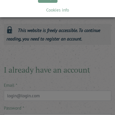
pour l’équilibre du monde. Enfin, le dérèglement
Cookies info
climatique ne va pas brusquement s’interrompre. La
crise sanitaire et économique ne va faire qu’accroître …
This website is freely accessible. To continue
reading, you need to register an account.
I already have an account
Email
Password