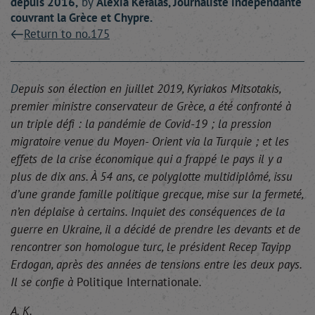
depuis 2016,
by
Alexia
Kefalas
, Journaliste indépendante
couvrant la Grèce et Chypre.
Return to no.175
D
epuis son élection en juillet 2019, Kyriakos Mitsotakis,
premier ministre conservateur de Grèce, a été confronté à
un triple défi : la pandémie de Covid-19 ; la pression
migratoire venue du Moyen- Orient via la Turquie ; et les
effets de la crise économique qui a frappé le pays il y a
plus de dix ans. À 54 ans, ce polyglotte multidiplômé, issu
d’une grande famille politique grecque, mise sur la fermeté,
n’en déplaise à certains. Inquiet des conséquences de la
guerre en Ukraine, il a décidé de prendre les devants et de
rencontrer son homologue turc, le président Recep Tayipp
Erdogan, après des années de tensions entre les deux pays.
Il se confie à
Politique Internationale
.
A. K.