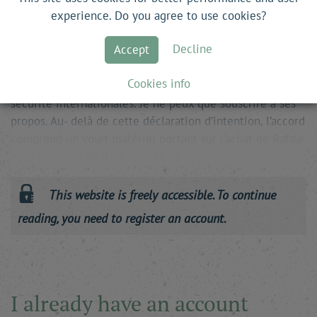
mutuelle en cas d’agression contre l’un ou l’autre des
experience. Do you agree to use cookies?
signataires, avec intervention immédiate. Le président
Decline
Accept
Macron a déclaré qu’il protégerait la souveraineté,
l’indépendance et l’intégrité de nos deux États et de
Cookies info
l’Europe, et qu’il contribuerait à maintenir la paix et la
sécurité internationales. Je ne peux que souscrire à ses
propos. Au- delà de cette déclaration d’intention, l’accord
comprend un volet matériel portant sur l’achat de Rafale
et la livraison de trois navires de …
This website is freely accessible. To continue
reading, you need to register an account.
I already have an account