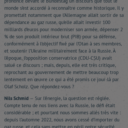
prononcé devant le Bundestag un discours que tout le
monde s’est accordé à reconnaître comme historique. Il y
promettait notamment que l’Allemagne allait sortir de sa
dépendance au gaz russe, qu’elle allait investir 100
milliards d’euros pour moderniser son armée, dépenser 2
% de son produit intérieur brut (PIB) pour sa défense,
conformément à l’objectif fixé par l’Otan à ses membres,
et soutenir l’Ukraine militairement face à la Russie. À
l’époque, l’opposition conservatrice (CDU-CSU) avait
salué ce discours ; mais, depuis, elle est très critique,
reprochant au gouvernement de mettre beaucoup trop
lentement en œuvre ce qui a été promis ce jour-là par
Olaf Scholz. Que répondez-vous ?
Nils Schmid
— Sur l’énergie, la question est réglée.
Compte tenu de nos liens avec la Russie, le défi était
considérable ; et pourtant nous sommes allés très vite :
depuis l’automne 2022, nous avons cessé d’importer du
gaz russe, et cela sans mettre en péril notre sécurité