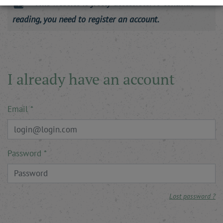
This website is freely accessible. To continue
reading, you need to register an account.
I already have an account
Email
Password
Lost password ?