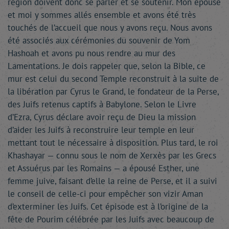
région doivent donc se parler et se soutenir. Mon épouse
et moi y sommes allés ensemble et avons été très
touchés de l’accueil que nous y avons reçu. Nous avons
été associés aux cérémonies du souvenir de Yom
Hashoah et avons pu nous rendre au mur des
Lamentations. Je dois rappeler que, selon la Bible, ce
mur est celui du second Temple reconstruit à la suite de
la libération par Cyrus le Grand, le fondateur de la Perse,
des Juifs retenus captifs à Babylone. Selon le Livre
d’Ezra, Cyrus déclare avoir reçu de Dieu la mission
d’aider les Juifs à reconstruire leur temple en leur
mettant tout le nécessaire à disposition. Plus tard, le roi
Khashayar — connu sous le nom de Xerxès par les Grecs
et Assuérus par les Romains — a épousé Esther, une
femme juive, faisant d’elle la reine de Perse, et il a suivi
le conseil de celle-ci pour empêcher son vizir Aman
d’exterminer les Juifs. Cet épisode est à l’origine de la
fête de Pourim célébrée par les Juifs avec beaucoup de