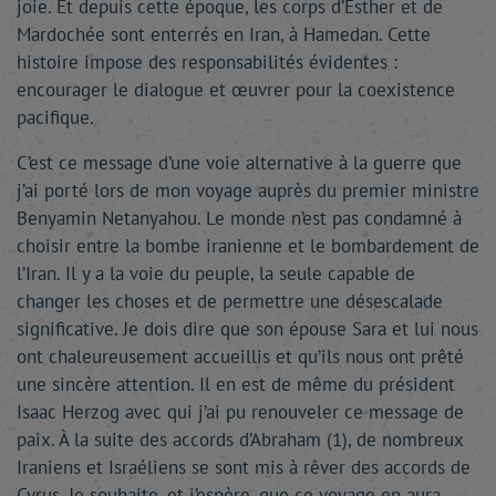
joie. Et depuis cette époque, les corps d’Esther et de
Mardochée sont enterrés en Iran, à Hamedan. Cette
histoire impose des responsabilités évidentes :
encourager le dialogue et œuvrer pour la coexistence
pacifique.
C’est ce message d’une voie alternative à la guerre que
j’ai porté lors de mon voyage auprès du premier ministre
Benyamin Netanyahou. Le monde n’est pas condamné à
choisir entre la bombe iranienne et le bombardement de
l’Iran. Il y a la voie du peuple, la seule capable de
changer les choses et de permettre une désescalade
significative. Je dois dire que son épouse Sara et lui nous
ont chaleureusement accueillis et qu’ils nous ont prêté
une sincère attention. Il en est de même du président
Isaac Herzog avec qui j’ai pu renouveler ce message de
paix. À la suite des accords d’Abraham (1), de nombreux
Iraniens et Israéliens se sont mis à rêver des accords de
Cyrus. Je souhaite, et j’espère, que ce voyage en aura