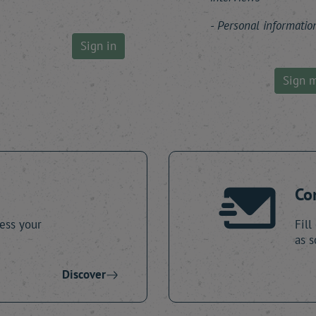
Personal informatio
Sign in
Sign 
Co
ess your
Fill
as s
Discover