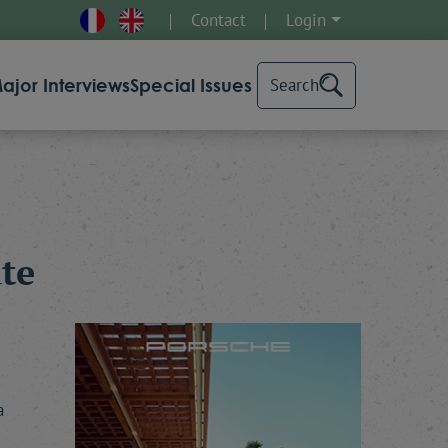
Contact
Login
ajor Interviews
Special Issues
Search
te
a