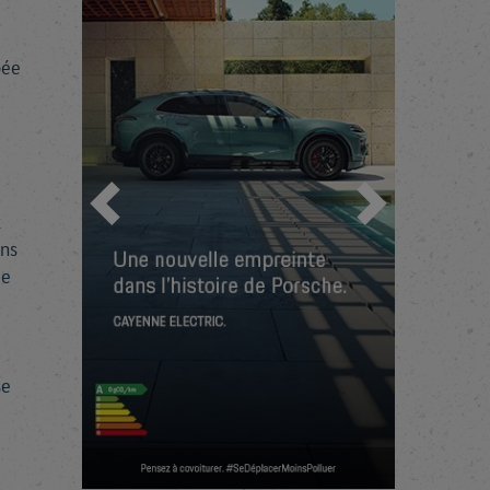
pée
Previous
Next
t
ans
de
se