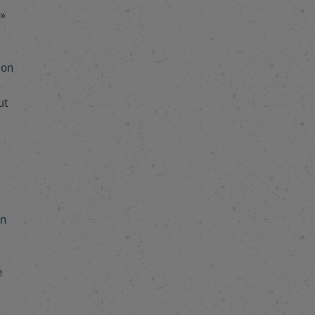
»
ion
ut
in
e