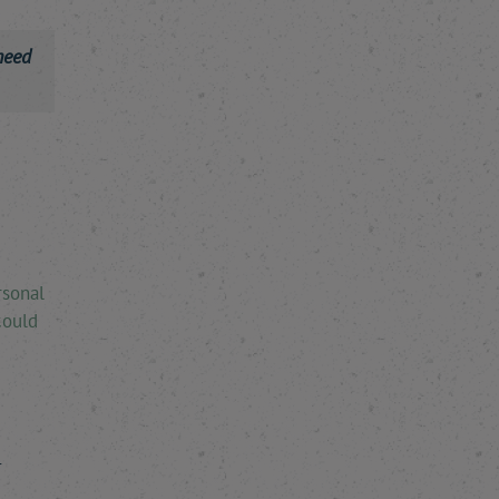
need
rsonal
could
r