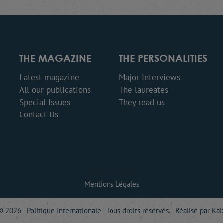
THE MAGAZINE
THE PERSONALITIES
Latest magazine
Major Interviews
All our publications
The laureates
Special Issues
They read us
Contact Us
Mentions Légales
 2026 - Politique Internationale - Tous droits réservés. - Réalisé par
Kai