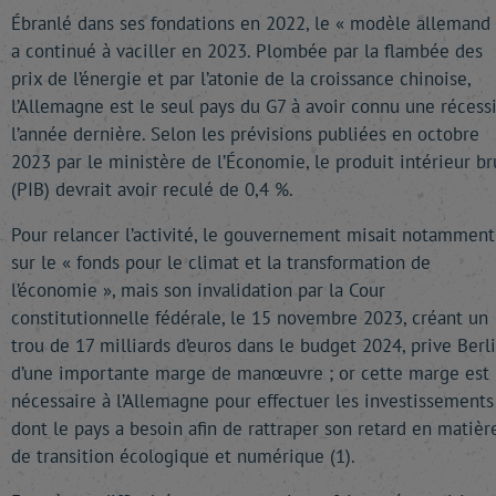
Ébranlé dans ses fondations en 2022, le « modèle allemand 
a continué à vaciller en 2023. Plombée par la flambée des
prix de l’énergie et par l’atonie de la croissance chinoise,
l’Allemagne est le seul pays du G7 à avoir connu une récess
l’année dernière. Selon les prévisions publiées en octobre
2023 par le ministère de l’Économie, le produit intérieur br
(PIB) devrait avoir reculé de 0,4 %.
Pour relancer l’activité, le gouvernement misait notamment
sur le « fonds pour le climat et la transformation de
l’économie », mais son invalidation par la Cour
constitutionnelle fédérale, le 15 novembre 2023, créant un
trou de 17 milliards d’euros dans le budget 2024, prive Berl
d’une importante marge de manœuvre ; or cette marge est
nécessaire à l’Allemagne pour effectuer les investissements
dont le pays a besoin afin de rattraper son retard en matièr
de transition écologique et numérique (1).