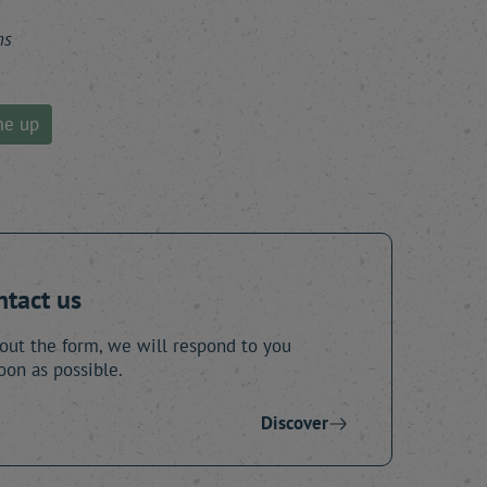
ns
me up
ntact us
 out the form, we will respond to you
oon as possible.
Discover