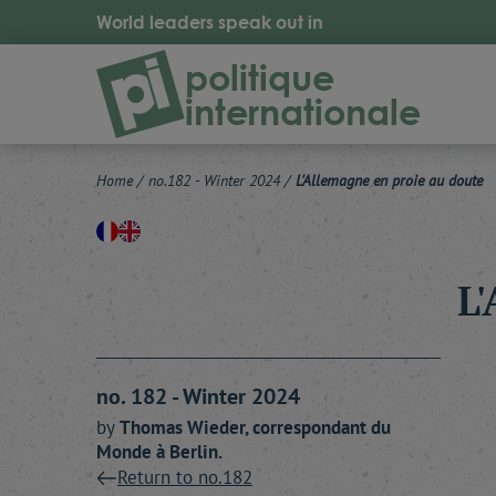
World leaders speak out in
politique
internationale
Home
/
no.182 - Winter 2024
/
L'Allemagne en proie au doute
L
no. 182 - Winter 2024
by
Thomas
Wieder
, correspondant du
Monde à Berlin.
Return to no.182