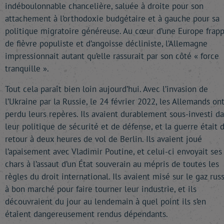
indéboulonnable chancelière, saluée à droite pour son
attachement à l’orthodoxie budgétaire et à gauche pour sa
politique migratoire généreuse. Au cœur d’une Europe frap
de fièvre populiste et d’angoisse décliniste, l’Allemagne
impressionnait autant qu’elle rassurait par son côté « force
tranquille ».
Tout cela paraît bien loin aujourd’hui. Avec l’invasion de
l’Ukraine par la Russie, le 24 février 2022, les Allemands on
perdu leurs repères. Ils avaient durablement sous-investi d
leur politique de sécurité et de défense, et la guerre était 
retour à deux heures de vol de Berlin. Ils avaient joué
l’apaisement avec Vladimir Poutine, et celui-ci envoyait ses
chars à l’assaut d’un État souverain au mépris de toutes les
règles du droit international. Ils avaient misé sur le gaz rus
à bon marché pour faire tourner leur industrie, et ils
découvraient du jour au lendemain à quel point ils s’en
étaient dangereusement rendus dépendants.