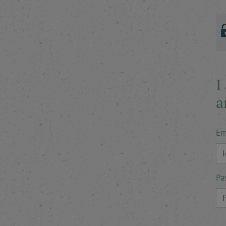
I
a
Em
Pa