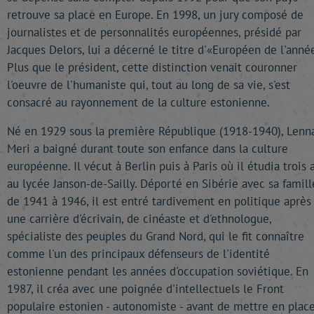
retrouve sa place en Europe. En 1998, un jury composé de
journalistes et de personnalités européennes, présidé par
Jacques Delors, lui a décerné le titre d'«Européen de l'anné
Plus que le président, cette distinction venait couronner
l'oeuvre de l'humaniste qui, tout au long de sa vie, s'est
consacré au rayonnement de la culture estonienne.
Né en 1929 sous la première République (1918-1940), Lenn
Meri a baigné durant toute son enfance dans la culture
européenne. Il vécut à Berlin puis à Paris où il étudia trois 
au lycée Janson-de-Sailly. Déporté en Sibérie avec sa famill
de 1941 à 1946, il est entré tardivement en politique après
une carrière d'écrivain, de cinéaste et d'ethnologue,
spécialiste des peuples du Grand Nord, qui le fit connaître
comme l'un des principaux défenseurs de l'identité
estonienne pendant les années d'occupation soviétique. En
1987, il créa avec une poignée d'intellectuels le Front
populaire estonien - autonomiste - avant de mettre en place