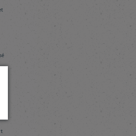
et
sé
re
ux
ale
rt