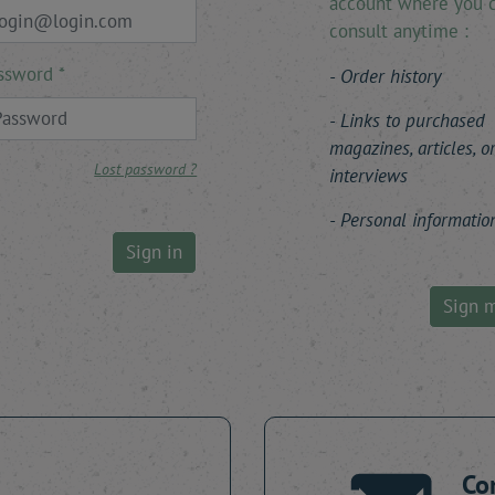
account where you 
consult anytime :
ssword
Order history
Links to purchased
magazines, articles, o
Lost password ?
interviews
Personal informatio
Sign in
Sign 
Co