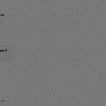
a
 eu
re
a
need
rsonal