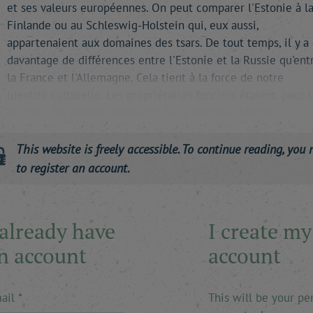
et ses valeurs européennes. On peut comparer l'Estonie à l
Finlande ou au Schleswig-Holstein qui, eux aussi,
appartenaient aux domaines des tsars. De tout temps, il y a
davantage de différences entre l'Estonie et la Russie qu'ent
la France et l'Allemagne. Cela tient à la force de notre
identité culturelle. Les propriétaires fonciers étaient, pour l
plupart, des barons allemands de la Baltique. Malgré …
This website is freely accessible. To continue reading, you 
to register an account.
 already have
I create my
n account
account
ail
This will be your pe