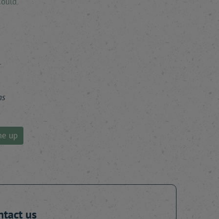
could
r
ns
me up
ntact us