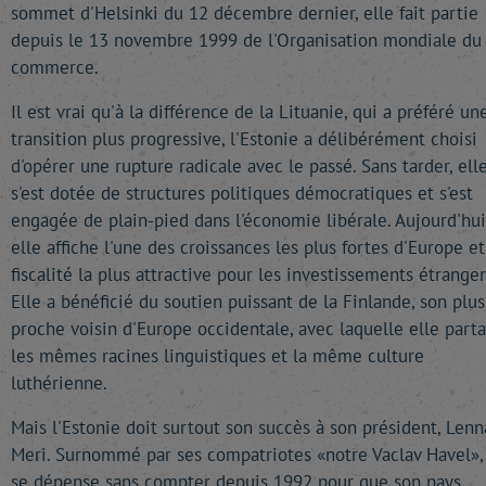
sommet d'Helsinki du 12 décembre dernier, elle fait partie
depuis le 13 novembre 1999 de l'Organisation mondiale du
commerce.
Il est vrai qu'à la différence de la Lituanie, qui a préféré un
transition plus progressive, l'Estonie a délibérément choisi
d'opérer une rupture radicale avec le passé. Sans tarder, ell
s'est dotée de structures politiques démocratiques et s'est
engagée de plain-pied dans l'économie libérale. Aujourd'hui
elle affiche l'une des croissances les plus fortes d'Europe et
fiscalité la plus attractive pour les investissements étranger
Elle a bénéficié du soutien puissant de la Finlande, son plus
proche voisin d'Europe occidentale, avec laquelle elle part
les mêmes racines linguistiques et la même culture
luthérienne.
Mais l'Estonie doit surtout son succès à son président, Lenn
Meri. Surnommé par ses compatriotes «notre Vaclav Havel», 
se dépense sans compter depuis 1992 pour que son pays