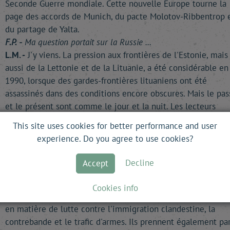
Seconde Guerre mondiale. Cette nouvelle Europe tourne la
page des accords de Munich, du pacte Molotov-Ribbentrop 
du partage de Yalta.
F.P. -
Ma question portait sur la Russie ...
L.M. -
J'y viens. La pression aux frontières de l'Estonie, mais
aussi de la Lettonie et de la Lituanie, a été considérable en
1990, lorsque des gardes-frontières lituaniens ont été
assassinés dans des conditions encore obscures. Mais le pas
et le présent sont comme le jour et la nuit. Les lecteurs
français n'ont peut-être pas relevé le fait que l'ex-président
This site uses cookies for better performance and user
Boris Eltsine a officiellement érigé une borne sur la frontiè
experience. Do you agree to use cookies?
russo-estonienne. Symbole encore plus significatif : des
installations frontalières modernes, aussi bien du côté
Decline
Accept
estonien que du côté russe, permettent aux personnes et a
marchandises de passer rapidement d'un pays à l'autre. Les
Cookies info
gardes-frontières coopèrent de manière efficace voire amic
en matière de lutte contre l'immigration clandestine, la
contrebande et le trafic d'armes. Ils prennent également pa