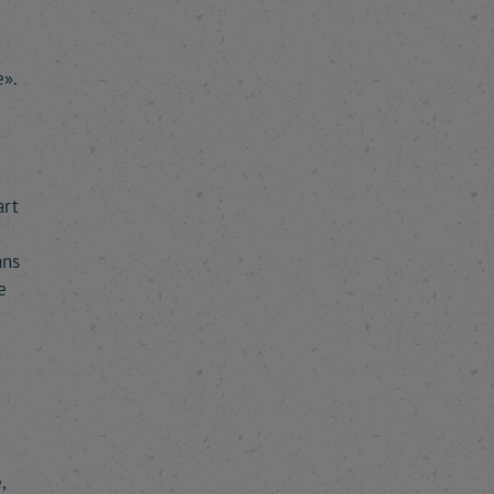
e».
art
ans
e
,