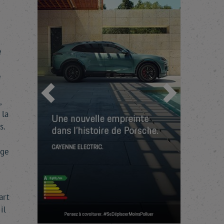
e
e
Previous
Next
,
 la
s.
age
art
il