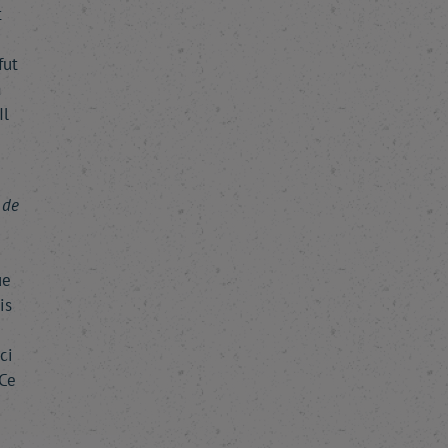
t
fut
a
Il
 de
ue
is
ci
 Ce