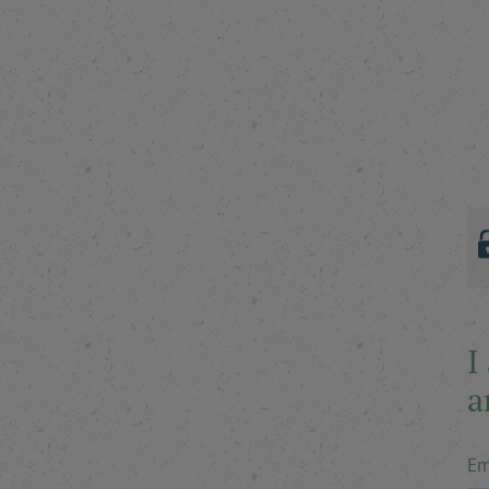
I
a
Em