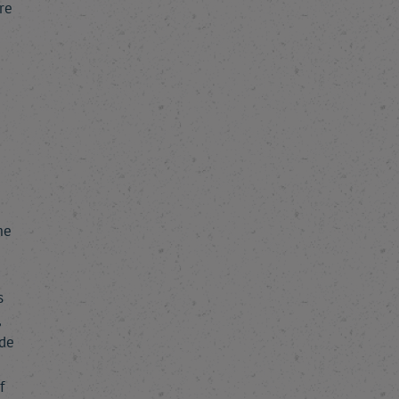
re
me
s
,
ode
f