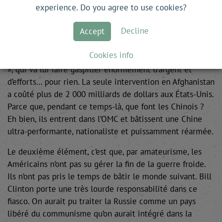
experience. Do you agree to use cookies?
s’embarque dans 25 années de guerre contre le
terrorisme. Des guerres folles, une succession
Decline
Accept
d’escalades et d’impasses qui se sont terminées par des
retraits piteux en Syrie, en Libye, mais surtout en
Cookies info
Afghanistan. C’est ce que j’appelle la « grande diversion
», qui va lui faire gaspiller énormément d’argent et
d’efforts… pour rien. La seule intervention en Afghanistan
a coûté plus de 2 000 milliards de dollars aux États-Unis.
Parce que, pendant ce temps-là, que font les Chinois ?
Eh bien, ils entrent dans l’OMC et bâtissent une Chine
ultra-performante, nationaliste et puissamment réarmée.
Le deuxième élément, c’est que, par amateurisme, les
Américains n’ont pas su gérer la fin de la guerre froide.
Ils n’ont pas pris le temps de bâtir le monde suivant. Bill
Clinton porte une très lourde responsabilité dans ce
fiasco. On aurait pu traiter la Russie comme un pays
libéré du communisme qu’on aurait intégré dans la