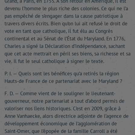
Grand, à Paris, en 1755. À son retour en Amérique, il est
devenu l’homme le plus riche des colonies. Ce qui ne l’a
pas empêché de s’engager dans la cause patriotique à
travers divers écrits. Bien qu’on lui ait refusé le droit de
vote en tant que catholique, il fut élu au Congrès
continental et au Sénat de l’État du Maryland. En 1776,
Charles a signé la Déclaration d’indépendance, sachant
que cet acte mettrait en péril ses biens, sa richesse et sa
vie. Il fut le seul catholique à signer le texte.
P. I. — Quels sont les bénéfices qu’a retirés la région
Hauts-de France de ce partenariat avec le Maryland ?
F. D. — Comme vient de le souligner le lieutenant-
gouverneur, notre partenariat a tout d’abord permis de
valoriser nos liens historiques. C’est en 2009, grâce à
Anne Vanhaecke, alors directrice adjointe de l’agence de
développement économique de l’agglomération de
Saint-Omer, que l’épopée de la famille Carroll a été