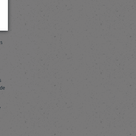
r
 au
is
s
 de
e