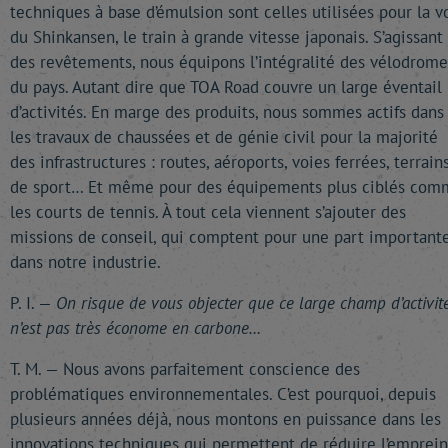
techniques à base d’émulsion sont celles utilisées pour la v
du Shinkansen, le train à grande vitesse japonais. S’agissant
des revêtements, nous équipons l’intégralité des vélodrome
du pays. Autant dire que TOA Road couvre un large éventail
d’activités. En marge des produits, nous sommes actifs dans
les travaux de chaussées et de génie civil pour la majorité
des infrastructures : routes, aéroports, voies ferrées, terrain
de sport… Et même pour des équipements plus ciblés com
les courts de tennis. À tout cela viennent s’ajouter des
missions de conseil, qui comptent pour une part important
dans notre industrie.
P. I. —
On risque de vous objecter que ce large champ d’activit
n’est pas très économe en carbone…
T. M. — Nous avons parfaitement conscience des
problématiques environnementales. C’est pourquoi, depuis
plusieurs années déjà, nous montons en puissance dans les
innovations techniques qui permettent de réduire l’emprein