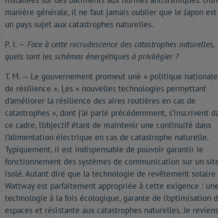
installées sur des bâtiments aux normes antisismiques. D’u
manière générale, il ne faut jamais oublier que le Japon est
un pays sujet aux catastrophes naturelles.
P. I. —
Face à cette recrudescence des catastrophes naturelles,
quels sont les schémas énergétiques à privilégier ?
T. M. — Le gouvernement promeut une « politique nationale
de résilience ». Les « nouvelles technologies permettant
d’améliorer la résilience des aires routières en cas de
catastrophes », dont j’ai parlé précédemment, s’inscrivent d
ce cadre, l’objectif étant de maintenir une continuité dans
l’alimentation électrique en cas de catastrophe naturelle.
Typiquement, il est indispensable de pouvoir garantir le
fonctionnement des systèmes de communication sur un sit
isolé. Autant dire que la technologie de revêtement solaire
Wattway est parfaitement appropriée à cette exigence : un
technologie à la fois écologique, garante de l’optimisation 
espaces et résistante aux catastrophes naturelles. Je reviens