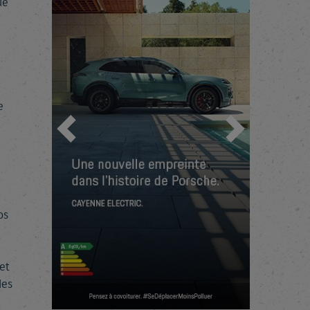
ue
e
Précédent
Suivant
os
et
des