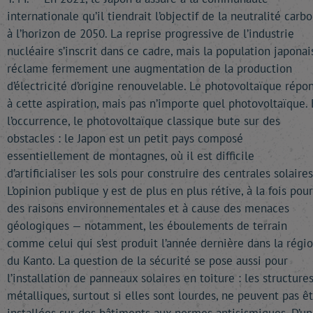
internationale qu’il tiendrait l’objectif de la neutralité carb
à l’horizon de 2050. La reprise progressive de l’industrie
nucléaire s’inscrit dans ce cadre, mais la population japonai
réclame fermement une augmentation de la production
d’électricité d’origine renouvelable. Le photovoltaïque répo
à cette aspiration, mais pas n’importe quel photovoltaïque. 
l’occurrence, le photovoltaïque classique bute sur des
obstacles : le Japon est un petit pays composé
essentiellement de montagnes, où il est difficile
d’artificialiser les sols pour construire des centrales solaires
L’opinion publique y est de plus en plus rétive, à la fois pour
des raisons environnementales et à cause des menaces
géologiques — notamment, les éboulements de terrain
comme celui qui s’est produit l’année dernière dans la régi
du Kanto. La question de la sécurité se pose aussi pour
l’installation de panneaux solaires en toiture : les structure
métalliques, surtout si elles sont lourdes, ne peuvent pas ê