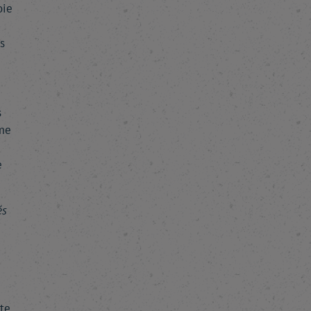
oie
s
s
me
e
és
te