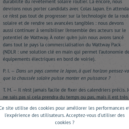
durabilité du revêtement solaire routier. Là encore, nous
devrions nous porter candidats avec Colas Japan. En attenda
ce n’est pas tout de progresser sur la technologie de la rout
solaire et de rendre ses avancées tangibles : nous devons
aussi continuer à sensibiliser l’ensemble des acteurs sur le
potentiel de Wattway. À noter qu’en juin nous avons lancé
dans tout le pays la commercialisation du Wattway Pack
(NDLR : une solution clé en main qui permet l’autonomie d
équipements électriques en bord de voirie).
P. I. —
Dans un pays comme le Japon, à quel horizon pensez-v
que la chaussée solaire puisse monter en puissance ?
T. M. — Il n’est jamais facile de fixer des calendriers précis. J
ne sais pas si cela prendra du temps ou pas, mais il est très
probable que la route solaire s’implantera durablement au
Ce site utilise des cookies pour améliorer les performances e
Japon. Pour des raisons qui tiennent tout simplement à la
l'expérience des utilisateurs. Acceptez-vous d'utiliser des
politique énergétique. Si l’on remonte un peu en arrière, on
cookies ?
voit que les Japonais ont développé un sentiment très