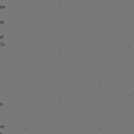
one
se
nd
En
.
on
s
tre