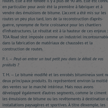
routes. Elle a été fondée il y a plus de 90 ans. Elle est conn
en particulier pour avoir été la première à fabriquer et à
vendre des émulsions de bitume. L’accent a été mis sur les
routes un peu plus tard, lors de la reconstruction d’après-
guerre, synonyme de forte croissance pour les chantiers
d’infrastructures. Le résultat est à la hauteur de ces enjeux :
TOA Road s’est imposée comme un industriel incontournabl
dans la fabrication de matériaux de chaussées et la
construction de routes.
P. I. —
Peut-on entrer un tout petit peu dans le détail de vos
produits ?
T. M. — Le bitume modifié et les enrobés bitumineux sont n
deux principaux produits. Ils représentent environ la moitié
des ventes sur le marché intérieur. Mais nous avons
développé également d’autres segments, comme le ciment 
les émulsions de bitume ou les revêtements à destination 
installations paysagères et sportives. À titre d’exemple, les