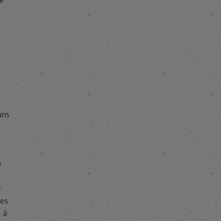
ne
ans
e
e
des
 à