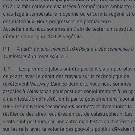
CO2 : la fabrication de chaussées à température ambiante, 
chauffage à température moyenne ou encore la régénératio
des matériaux. Nous progressons en permanence.
Actuellement, nous sommes en train de tester un substitut
d’émulsion d’origine 100 % végétale.
P. I. —
À partir de quel moment TOA Road a-t-elle commencé à
s’intéresser à la route solaire ?
T. M. — Les premiers jalons ont été posés il y a un peu plus 
deux ans, avec le début des travaux sur la technologie de
revêtement Wattway. L’année dernière, nous nous sommes
associés à Colas Japan pour postuler conjointement à un ap
à manifestation d’intérêt émis par le gouvernement japonai
sur « les nouvelles technologies permettant d’améliorer la
résilience des aires routières en cas de catastrophes ». Les
vents sont porteurs, car une autre manifestation d’intérêt e
sur les rails, avec la volonté des pouvoirs publics d’évaluer l