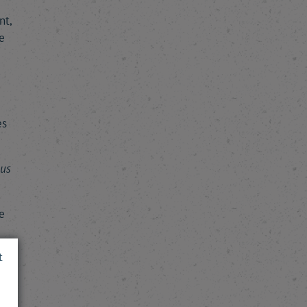
nt,
e
es
ous
e
t