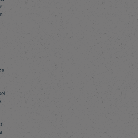
le
n
de
pel
s
st
a