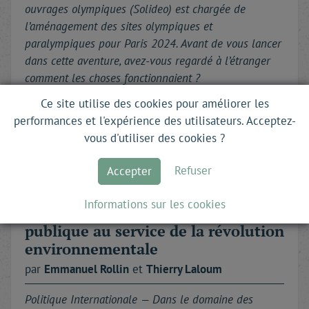
ouvrages olympiques (Solideo) est chargée de
l’aménagement des sites olympiques et
paralympiques pour Paris 2024. Avant de vous lancer
dans cette aventure, avez-vous regardé à l’étranger
comment les choses fonctionnaient ?
…
Ce site utilise des cookies pour améliorer les
performances et l'expérience des utilisateurs. Acceptez-
Lire la suite
vous d'utiliser des cookies ?
Refuser
Accepter
Informations sur les cookies
Les outils de la commande
publique au service de la révolution
environnementale
par
Emmanuel
Rollin
et
Thierry
Laloum
Politique Internationale —
Dans le domaine des