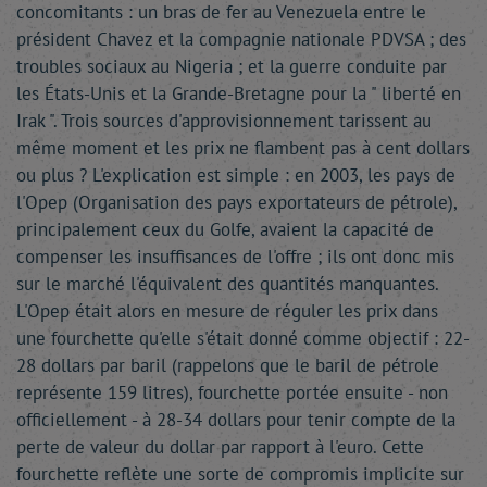
concomitants : un bras de fer au Venezuela entre le
président Chavez et la compagnie nationale PDVSA ; des
troubles sociaux au Nigeria ; et la guerre conduite par
les États-Unis et la Grande-Bretagne pour la " liberté en
Irak ". Trois sources d'approvisionnement tarissent au
même moment et les prix ne flambent pas à cent dollars
ou plus ? L'explication est simple : en 2003, les pays de
l'Opep (Organisation des pays exportateurs de pétrole),
principalement ceux du Golfe, avaient la capacité de
compenser les insuffisances de l'offre ; ils ont donc mis
sur le marché l'équivalent des quantités manquantes.
L'Opep était alors en mesure de réguler les prix dans
une fourchette qu'elle s'était donné comme objectif : 22-
28 dollars par baril (rappelons que le baril de pétrole
représente 159 litres), fourchette portée ensuite - non
officiellement - à 28-34 dollars pour tenir compte de la
perte de valeur du dollar par rapport à l'euro. Cette
fourchette reflète une sorte de compromis implicite sur