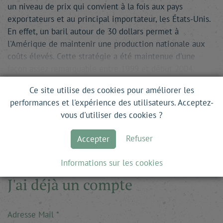
un niveau de prix qui convient à la fois aux pays
exportateurs et au principal importateur, les États-Unis.
En effet, un baril autour de 30 dollars permet à
l'Amérique de maintenir une production nationale aux
coûts élevés. Cette stratégie a été maintenue d'une
façon assez remarquable entre 1999 et début 2004.
Mais en 2004 …
Ce site utilise des cookies pour améliorer les
performances et l'expérience des utilisateurs. Acceptez-
Ce site est en accès libre. Pour lire la suite, il
vous d'utiliser des cookies ?
vous suffit de vous inscrire.
Refuser
Accepter
Informations sur les cookies
J'ai déjà un compte
Adresse Mail